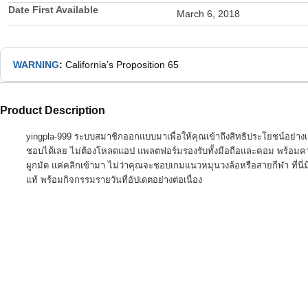
Date First Available
March 6, 2018
WARNING
:
California’s Proposition 65
Product Description
yingpla-999 ระบบสมาชิกออกแบบมาเพื่อให้คุณเข้าถึงสิทธิประโยชน์อย่างเต็
ชอบได้เลย ไม่ต้องโหลดแอป แพลตฟอร์มรองรับทั้งมือถือและคอม พร้อมคว
ผูกมัด แค่คลิกเข้ามา ไม่ว่าคุณจะชอบเกมแนวหมุนวงล้อหรือสายกีฬา ที่นี่
แท้ พร้อมกิจกรรมรายวันที่อัปเดตอย่างต่อเนื่อง