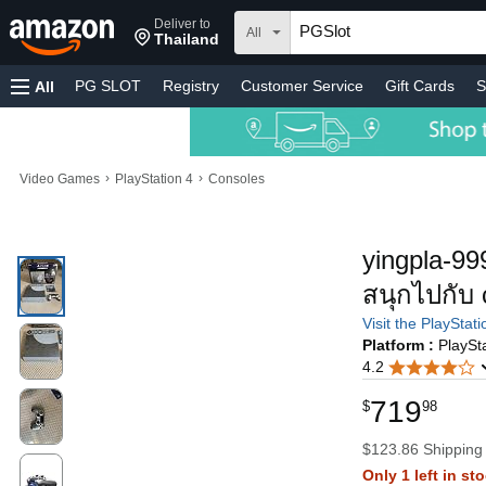
Deliver to
All
Thailand
PG SLOT
Registry
Customer Service
Gift Cards
S
All
›
›
Video Games
PlayStation 4
Consoles
yingpla-99
สนุกไปกับ 
Visit the PlayStat
Platform :
PlaySt
4.2
719
$
98
$123.86 Shipping
Only 1 left in st