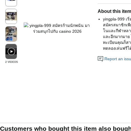
About this ite
yingpla-999 เร
สมัครสมาชิกเพี
โนและกีฬาหลากห
และอีกมากมาย ไ
ทะเบียนคุณก็สาม
ทดลองเล่นฟรีได้
Report an issue
2 VIDEOS
Customers who bought this item also bough