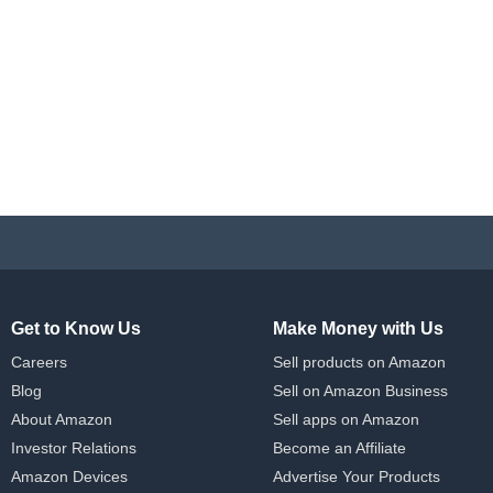
Get to Know Us
Make Money with Us
Careers
Sell products on Amazon
Blog
Sell on Amazon Business
About Amazon
Sell apps on Amazon
Investor Relations
Become an Affiliate
Amazon Devices
Advertise Your Products