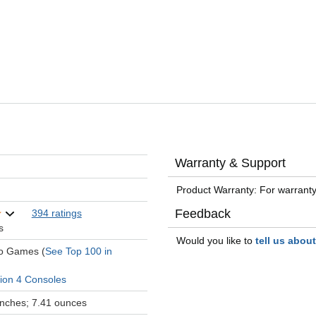
Warranty & Support
Product Warranty: For warranty
Feedback
394 ratings
s
Would you like to
tell us abou
eo Games (
See Top 100 in
tion 4 Consoles
 inches; 7.41 ounces