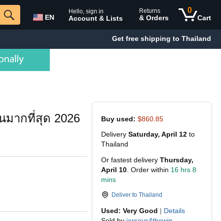
0
Returns
Hello, sign in
EN
& Orders
Cart
Account & Lists
Get free shipping to Thailand
วนมากที่สุด 2026
Buy used:
$860.85
Delivery
Saturday, April 12
to
Thailand
Or fastest delivery
Thursday,
April 10
. Order within
16 hrs 8
mins
Deliver to
Thailand
Used: Very Good
|
Details
Sold by
jerseys4thewin