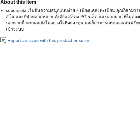
About this item
superslotx เริ่มต้นความสนุกแบบง่าย ๆ เพียงแค่ลงทะเบียน คุณก็สามารถ
สิโน และกีฬาหลากหลาย ทั้งตียิง สล็อต PG รูเล็ต และมากมาย ที่ไม่ต้อง
นอกจากนี้ หากคุณยังไม่อย่างใจที่จะลงทุน คุณก็สามารถทดลองเล่นฟรีทุ
เข้าระบบ
Report an issue with this product or seller