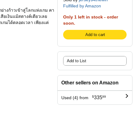
Fulfilled by Amazon
ย่างก้าวเข้าสู่โลกแห่งเกม คา
เสียเงินแม้สตางค์เดียวเลย
Only 1 left in stock - order
กเกมได้ตลอดเวลา เพียงแค่
soon.
Add to cart
Add to List
Other sellers on Amazon
$
335
99
Used (4) from