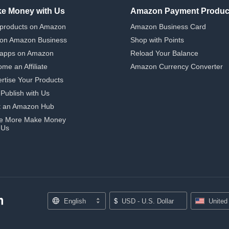
e Money with Us
Amazon Payment Produc
 products on Amazon
Amazon Business Card
 on Amazon Business
Shop with Points
 apps on Amazon
Reload Your Balance
me an Affiliate
Amazon Currency Converter
rtise Your Products
-Publish with Us
t an Amazon Hub
e More Make Money
 Us
English
$
USD - U.S. Dollar
United