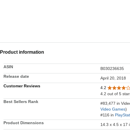
Product information
ASIN
B030236635
Release date
April 20, 2018
Customer Reviews
4.2
4.2 out of 5 star
Best Sellers Rank
#83,477 in Vid
Video Games
)
#116 in
PlaySta
Product Dimensions
14.3 x 4.5 x 17