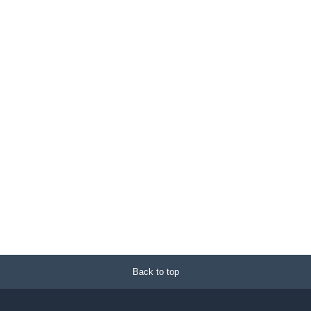
Back to top