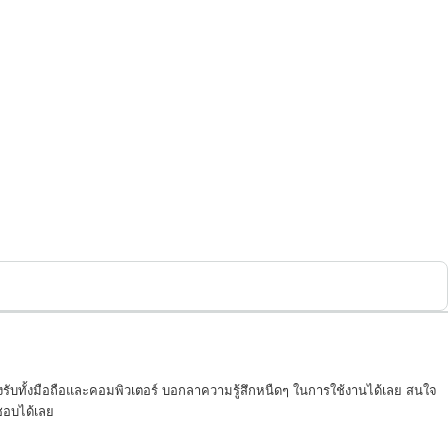
งรับทั้งมือถือและคอมพิวเตอร์ บอกลาความรู้สึกหนืดๆ ในการใช้งานได้เลย สนใจ
จชอบได้เลย