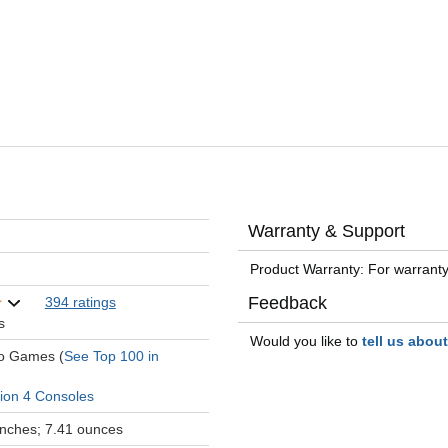
Warranty & Support
Product Warranty: For warranty
Feedback
394 ratings
s
Would you like to
tell us abou
eo Games (
See Top 100 in
tion 4 Consoles
 inches; 7.41 ounces