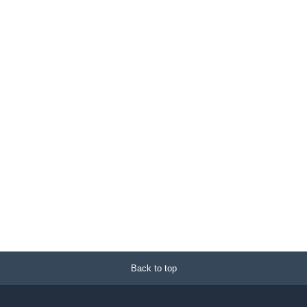
Back to top