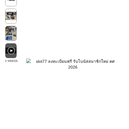
2 VIDEOS