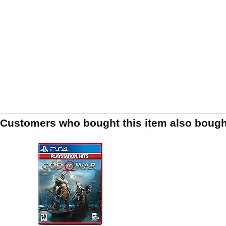
Customers who bought this item also bough