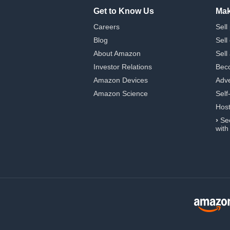
Get to Know Us
Mak
Careers
Sell
Blog
Sell
About Amazon
Sell
Investor Relations
Beco
Amazon Devices
Adve
Amazon Science
Self
Hos
›
Se
with