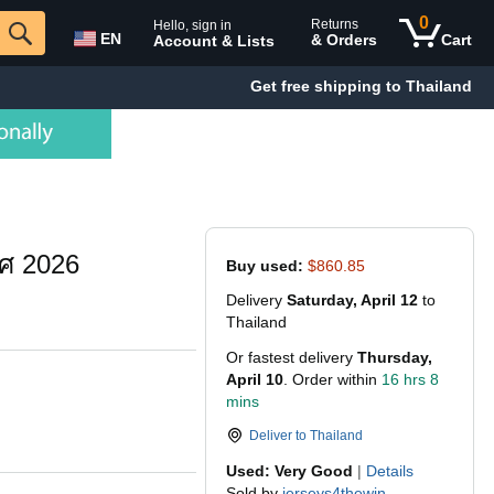
0
Returns
Hello, sign in
EN
& Orders
Cart
Account & Lists
Get free shipping to Thailand
คศ 2026
Buy used:
$860.85
Delivery
Saturday, April 12
to
Thailand
Or fastest delivery
Thursday,
April 10
. Order within
16 hrs 8
mins
Deliver to
Thailand
Used: Very Good
|
Details
Sold by
jerseys4thewin