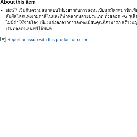
About this item
slot77 เริ่มต้นความสนุกแบบไม่ยุ่งยากกับการลงทะเบียนสมัครสมาชิกเพี
สัมผัสโลกแห่งเกมคาสิโนและกีฬาหลากหลายประเภท ทั้งสล็อต PG รูเล็
ไม่มีค่าใช้จ่ายใดๆ เพียงแค่ออกจากการลงทะเบียนคุณก็สามารถ สร้างบัญช
เริ่มทดลองเล่นฟรีได้ทันที
Report an issue with this product or seller