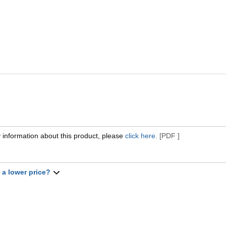
 information about this product, please
click here.
[PDF ]
t a lower price?