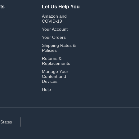
ts
Let Us Help You
Amazon and
COVID-19
Your Account
Your Orders
Shipping Rates &
Policies
Returns &
Replacements
Manage Your
Content and
Devices
Help
 States