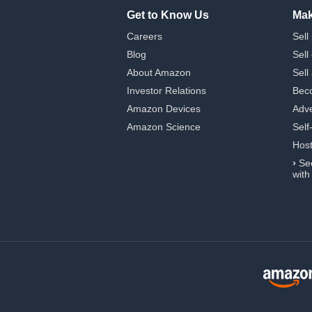
Get to Know Us
Mak
Careers
Sell
Blog
Sell
About Amazon
Sell
Investor Relations
Beco
Amazon Devices
Adve
Amazon Science
Self
Hos
›
Se
with