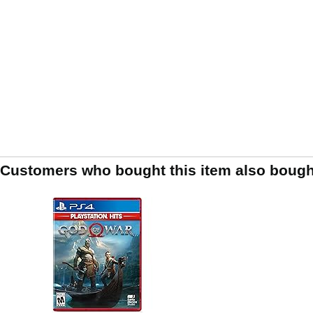
Customers who bought this item also bough