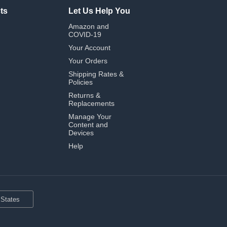
ts
Let Us Help You
Amazon and
COVID-19
Your Account
Your Orders
Shipping Rates &
Policies
Returns &
Replacements
Manage Your
Content and
Devices
Help
 States