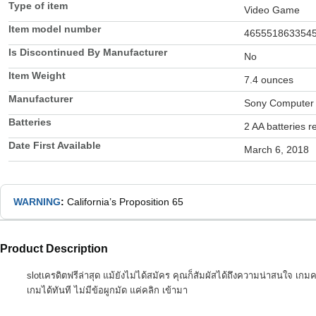
Type of item
Video Game
Item model number
465551863354
Is Discontinued By Manufacturer
No
Item Weight
7.4 ounces
Manufacturer
Sony Computer 
Batteries
2 AA batteries r
Date First Available
March 6, 2018
WARNING
:
California’s Proposition 65
Product Description
slotเครดิตฟรีล่าสุด แม้ยังไม่ได้สมัคร คุณก็สัมผัสได้ถึงความน่าสนใจ เ
เกมได้ทันที ไม่มีข้อผูกมัด แค่คลิก เข้ามา