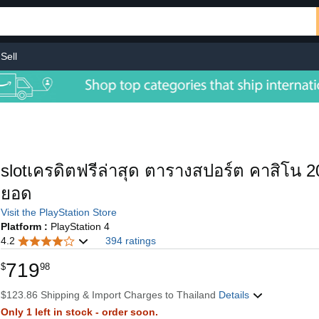
Sell
slotเครดิตฟรีล่าสุด ตารางสปอร์ต คาสิโน 2
ยอด
Visit the PlayStation Store
Platform :
PlayStation 4
4.2
394 ratings
719
$
98
$123.86 Shipping & Import Charges to Thailand
Details
Only 1 left in stock - order soon.