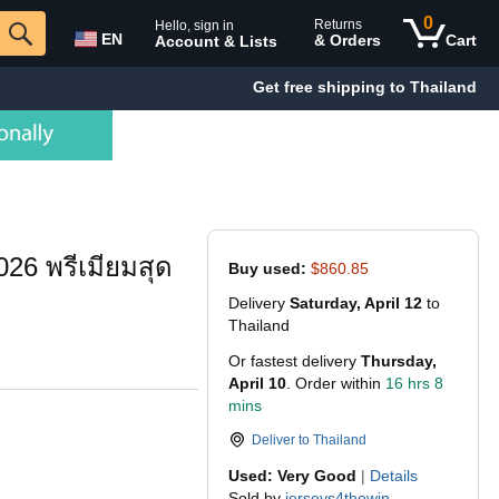
0
Returns
Hello, sign in
EN
& Orders
Cart
Account & Lists
Get free shipping to Thailand
026 พรีเมียมสุด
Buy used:
$860.85
Delivery
Saturday, April 12
to
Thailand
Or fastest delivery
Thursday,
April 10
. Order within
16 hrs 8
mins
Deliver to
Thailand
Used: Very Good
|
Details
Sold by
jerseys4thewin