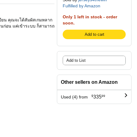
Fulfilled by Amazon
Only 1 left in stock - order
เบียน คุณจะได้สัมผัสเกมหลาก
soon.
เงินก่อน แค่เข้าระบบ ก็สามารถ
Add to cart
Add to List
Other sellers on Amazon
$
335
99
Used (4) from