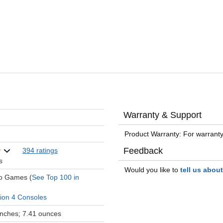
Warranty & Support
Product Warranty: For warranty
Feedback
394 ratings
s
Would you like to
tell us abou
eo Games (
See Top 100 in
tion 4 Consoles
 inches; 7.41 ounces