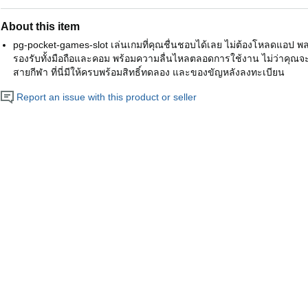
About this item
pg-pocket-games-slot เล่นเกมที่คุณชื่นชอบได้เลย ไม่ต้องโหลดแอป พล
รองรับทั้งมือถือและคอม พร้อมความลื่นไหลตลอดการใช้งาน ไม่ว่าคุณ
สายกีฬา ที่นี่มีให้ครบพร้อมสิทธิ์ทดลอง และของขัญหลังลงทะเบียน
Report an issue with this product or seller