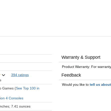
Warranty & Support
Product Warranty: For warranty
Feedback
394 ratings
s
Would you like to
tell us abou
eo Games (
See Top 100 in
tion 4 Consoles
 inches; 7.41 ounces