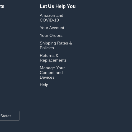
ts
Let Us Help You
Amazon and
COVID-19
Your Account
Your Orders
Shipping Rates &
Policies
Returns &
Replacements
Manage Your
Content and
Devices
Help
 States