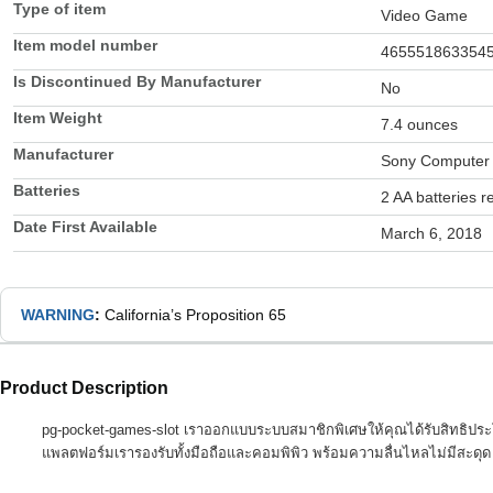
Type of item
Video Game
Item model number
465551863354
Is Discontinued By Manufacturer
No
Item Weight
7.4 ounces
Manufacturer
Sony Computer 
Batteries
2 AA batteries r
Date First Available
March 6, 2018
WARNING
:
California’s Proposition 65
Product Description
pg-pocket-games-slot เราออกแบบระบบสมาชิกพิเศษให้คุณได้รับสิทธิประโยช
แพลตฟอร์มเรารองรับทั้งมือถือและคอมพิพิว พร้อมความลื่นไหลไม่มีสะดุด