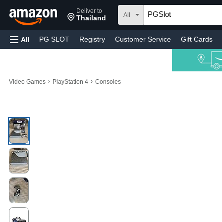
Deliver to
All
Thailand
PG SLOT
Registry
Customer Service
Gift Cards
All
›
›
Video Games
PlayStation 4
Consoles