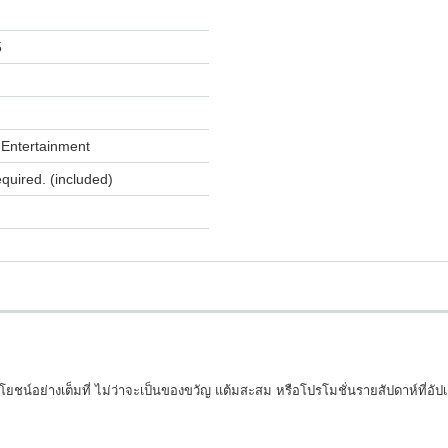
5
Entertainment
equired. (included)
น์อย่างเต็มที่ ไม่ว่าจะเป็นของขวัญ แต้มสะสม หรือโปรโมชั่นรายสัปดาห์ที่อัปเ