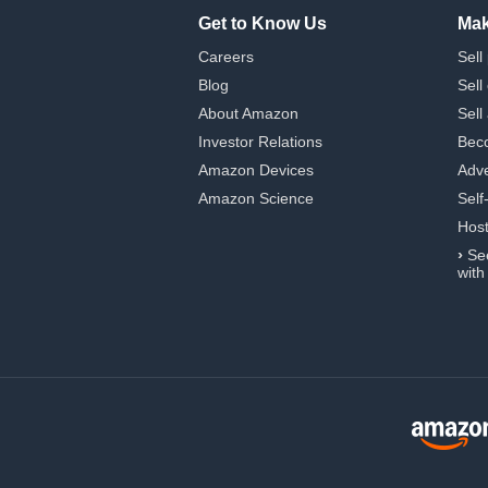
Get to Know Us
Mak
Careers
Sell
Blog
Sell
About Amazon
Sell
Investor Relations
Beco
Amazon Devices
Adve
Amazon Science
Self
Hos
›
Se
with