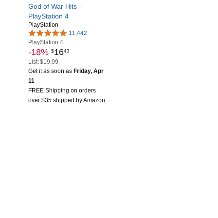
God of War Hits -
PlayStation 4
PlayStation
11,442
PlayStation 4
-18%
16
$
43
List:
$19.99
Get it as soon as
Friday, Apr
11
FREE Shipping on orders
over $35 shipped by Amazon