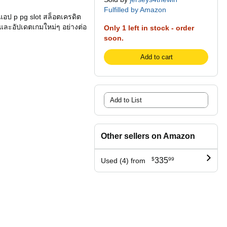
Fulfilled by Amazon
แอป p pg slot สล็อตเครดิต
ย และอัปเดตเกมใหม่ๆ อย่างต่อ
Only 1 left in stock - order
soon.
Add to cart
Add to List
Other sellers on Amazon
$
335
99
Used (4) from