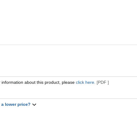
 information about this product, please
click here.
[PDF ]
t a lower price?