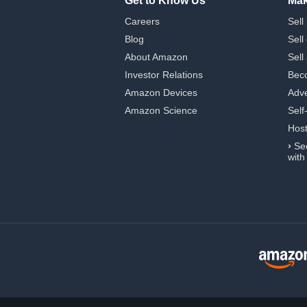
Get to Know Us
Mak
Careers
Sell
Blog
Sell
About Amazon
Sell
Investor Relations
Beco
Amazon Devices
Adve
Amazon Science
Self
Hos
›
Se
with