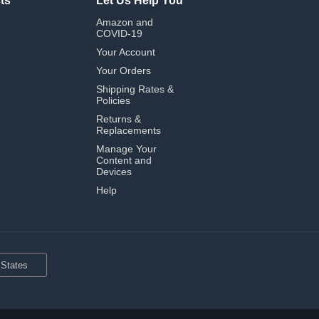
ts
Let Us Help You
Amazon and
COVID-19
Your Account
Your Orders
Shipping Rates &
Policies
Returns &
Replacements
Manage Your
Content and
Devices
Help
 States