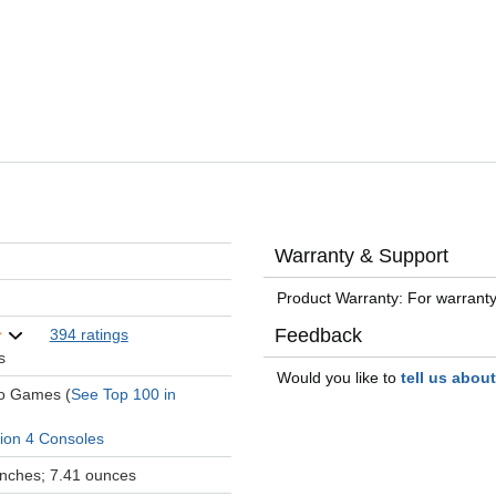
Warranty & Support
Product Warranty: For warranty
Feedback
394 ratings
s
Would you like to
tell us abou
eo Games (
See Top 100 in
tion 4 Consoles
 inches; 7.41 ounces