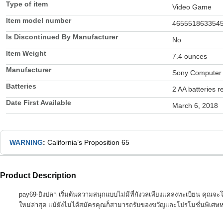
Type of item
Video Game
Item model number
465551863354
Is Discontinued By Manufacturer
No
Item Weight
7.4 ounces
Manufacturer
Sony Computer 
Batteries
2 AA batteries r
Date First Available
March 6, 2018
WARNING
:
California’s Proposition 65
Product Description
pay69-ยิงปลา​ เริ่มต้นความสนุกแบบไม่มีที่กังวลเพียงแค่ลงทะเบียน คุณ
ใหม่ล่าสุด แม้ยังไม่ได้สมัครคุณก็สามารถรับของขวัญและโปรโมชั่นพิเศษ