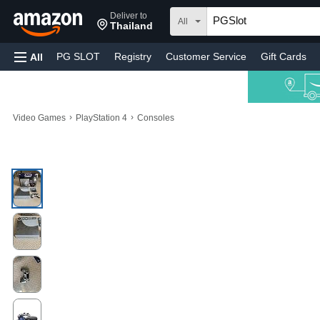
Deliver to
All
Thailand
PG SLOT
Registry
Customer Service
Gift Cards
All
›
›
Video Games
PlayStation 4
Consoles