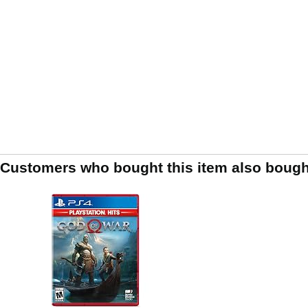
Customers who bought this item also bough