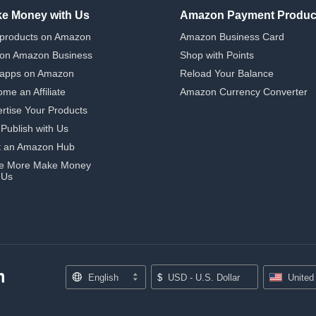
e Money with Us
Amazon Payment Produc
 products on Amazon
Amazon Business Card
 on Amazon Business
Shop with Points
 apps on Amazon
Reload Your Balance
me an Affiliate
Amazon Currency Converter
rtise Your Products
-Publish with Us
t an Amazon Hub
e More Make Money
 Us
English
$
USD - U.S. Dollar
United