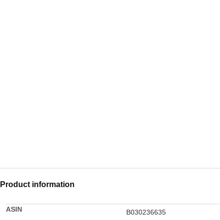
Product information
ASIN
B030236635