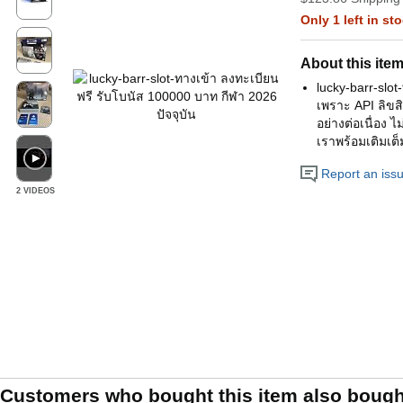
Only 1 left in st
About this ite
lucky-barr-slot-
เพราะ API ลิขสิ
อย่างต่อเนื่อง 
เราพร้อมเติมเต
Report an issue
2 VIDEOS
Customers who bought this item also bough