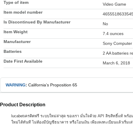
Type of item
Video Game
Item model number
465551863354
Is Discontinued By Manufacturer
No
Item Weight
7.4 ounces
Manufacturer
Sony Computer 
Batteries
2 AA batteries r
Date First Available
March 6, 2018
WARNING
:
California’s Proposition 65
Product Description
lucabetเครดิตฟรี ระบบใหม่ล่าสุด ของเรา มั่นใจด้วย API ลิขสิทธิ์แท้ พร้อม
ใหม่ได้ทันที ไม่ต้องมีบัญชีธนาคาร หรือโอนเงิน เพียงลงทะเบียนแล้วเริ่มเล