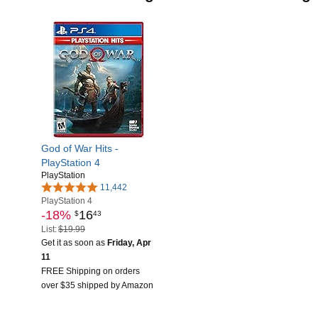
God of War Hits -
PlayStation 4
PlayStation
11,442
PlayStation 4
-18%
16
$
43
List:
$19.99
Get it as soon as
Friday, Apr
11
FREE Shipping on orders
over $35 shipped by Amazon