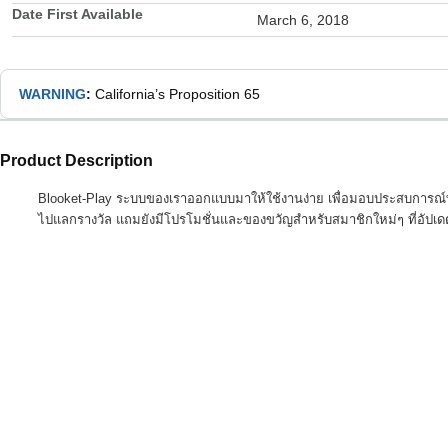
Date First Available
March 6, 2018
WARNING
:
California’s Proposition 65
Product Description
Blooket-Play ระบบของเราออกแบบมาให้ใช้งานง่าย เพื่อมอบประสบการณ์
ไปแลกรางวัล แถมยังมีโปรโมชั่นและของขวัญสำหรับสมาชิกใหม่ๆ ที่อัปเด