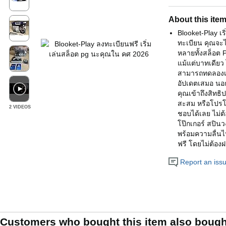
About this ite
Blooket-Play เ
ทะเบียน คุณจะ
หลายทั้งสล็อต P
แม้แต่บาทเดียว 
สามารถทดลองเล่
อัปเดตเสมอ นอก
คุณเข้าถึงสิทธิ
สะสม หรือโปรโมช
2 VIDEOS
ชอบได้เลย ไม่
โป๊กเกอร์ สปิน
พร้อมความลื่นไ
ฟรี โดยไม่ต้องฝ
Report an issue
Customers who bought this item also bough