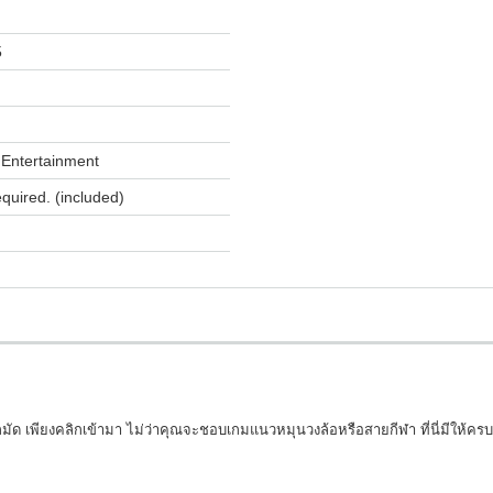
5
Entertainment
equired. (included)
กมัด เพียงคลิกเข้ามา ไม่ว่าคุณจะชอบเกมแนวหมุนวงล้อหรือสายกีฬา ที่นี่มีให้