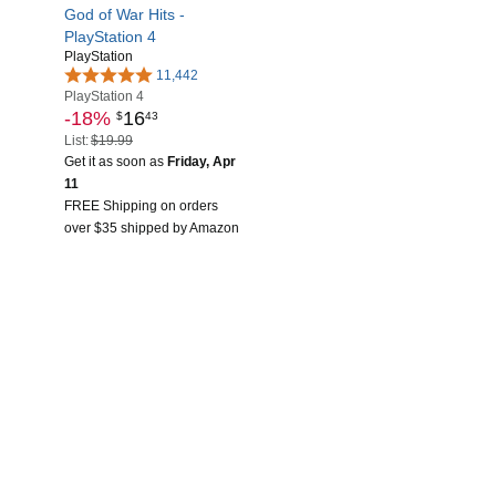
God of War Hits -
PlayStation 4
PlayStation
11,442
PlayStation 4
-18%
16
$
43
List:
$19.99
Get it as soon as
Friday, Apr
11
FREE Shipping on orders
over $35 shipped by Amazon