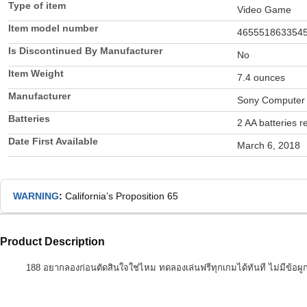
Type of item
Video Game
Item model number
465551863354
Is Discontinued By Manufacturer
No
Item Weight
7.4 ounces
Manufacturer
Sony Computer 
Batteries
2 AA batteries r
Date First Available
March 6, 2018
WARNING
:
California’s Proposition 65
Product Description
188 อยากลองก่อนตัดสินใจใช่ไหม ทดลองเล่นฟรีทุกเกมได้ทันที ไม่มีข้อผู