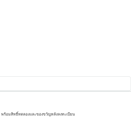
ครบ พร้อมสิทธิ์ทดลองและของขวัญหลังลงทะเบียน