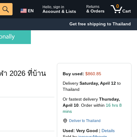
0
Returns
Hello, sign in
EN
& Orders
Cart
Account & Lists
Get free shipping to Thailand
ฬา 2026 ที่บ้าน
Buy used:
$860.85
Delivery
Saturday, April 12
to
Thailand
Or fastest delivery
Thursday,
April 10
. Order within
16 hrs 8
mins
Deliver to
Thailand
Used: Very Good
|
Details
Sold by
jerseys4thewin