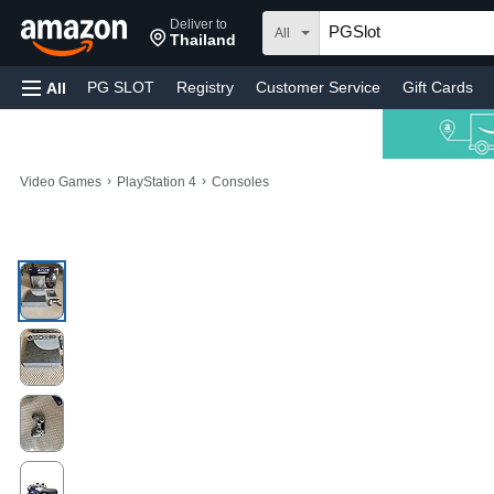
Deliver to
All
Thailand
PG SLOT
Registry
Customer Service
Gift Cards
All
›
›
Video Games
PlayStation 4
Consoles