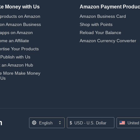
e Money with Us
Amazon Payment Produc
 products on Amazon
Amazon Business Card
 on Amazon Business
Shop with Points
 apps on Amazon
Reload Your Balance
me an Affiliate
Amazon Currency Converter
rtise Your Products
-Publish with Us
t an Amazon Hub
e More Make Money
 Us
English
$
USD - U.S. Dollar
United