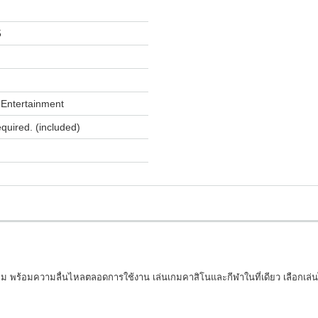
5
Entertainment
equired. (included)
ม พร้อมความลื่นไหลตลอดการใช้งาน เล่นเกมคาสิโนและกีฬาในที่เดียว เลือกเล่นไ