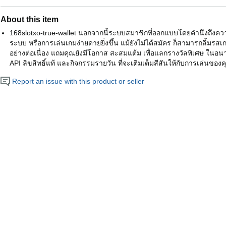
About this item
168slotxo-true-wallet นอกจากนี้ระบบสมาชิกที่ออกแบบโดยคำนึงถึงคว
ระบบ หรือการเล่นเกมง่ายดายยิ่งขึ้น แม้ยังไม่ได้สมัคร ก็สามารถลิ้มรสเ
อย่างต่อเนื่อง แถมคุณยังมีโอกาส สะสมแต้ม เพื่อแลกรางวัลพิเศษ ในอนาคต 
API ลิขสิทธิ์แท้ และกิจกรรมรายวัน ที่จะเติมเต็มสีสันให้กับการเล่นของ
Report an issue with this product or seller