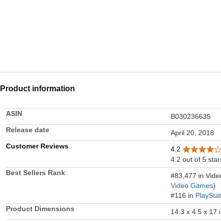
Product information
ASIN
B030236635
Release date
April 20, 2018
Customer Reviews
4.2
4.2 out of 5 star
Best Sellers Rank
#83,477 in Vid
Video Games
)
#116 in
PlaySta
Product Dimensions
14.3 x 4.5 x 17