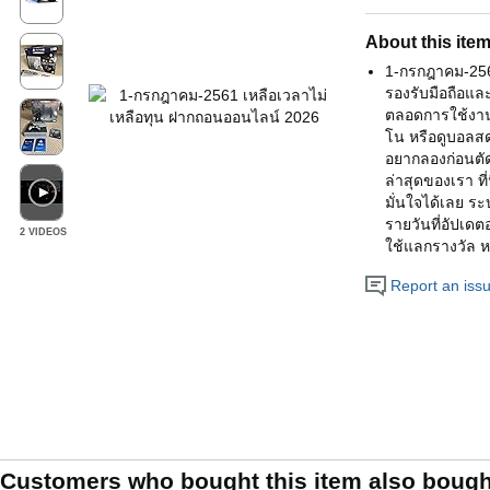
About this ite
1-กรกฎาคม-256
รองรับมือถือแล
ตลอดการใช้งาน 
โน หรือดูบอลส
อยากลองก่อนตัด
ล่าสุดของเรา ที
มั่นใจได้เลย ระ
รายวันที่อัปเดตอ
2 VIDEOS
ใช้แลกรางวัล หรื
Report an issue
Customers who bought this item also bough