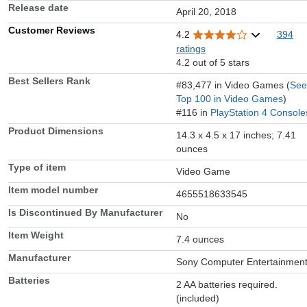
Release date
April 20, 2018
Customer Reviews
4.2
394
ratings
4.2 out of 5 stars
Best Sellers Rank
#83,477 in Video Games (
See
Top 100 in Video Games
)
#116 in
PlayStation 4 Console
Product Dimensions
14.3 x 4.5 x 17 inches; 7.41
ounces
Type of item
Video Game
Item model number
4655518633545
Is Discontinued By Manufacturer
No
Item Weight
7.4 ounces
Manufacturer
Sony Computer Entertainmen
Batteries
2 AA batteries required.
(included)