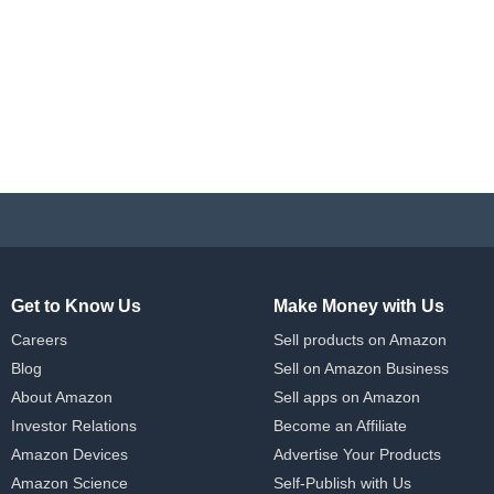
Get to Know Us
Make Money with Us
Careers
Sell products on Amazon
Blog
Sell on Amazon Business
About Amazon
Sell apps on Amazon
Investor Relations
Become an Affiliate
Amazon Devices
Advertise Your Products
Amazon Science
Self-Publish with Us