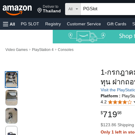
Deliver to
All
Thailand
PG SLOT
Registry
Customer Service
Gift Cards
S
All
›
›
Video Games
PlayStation 4
Consoles
1-กรกฎาคม
ทุน ฝากถอ
Visit the PlayStat
Platform :
PlaySt
4.2
719
$
98
$123.86 Shipping
Only 1 left in st