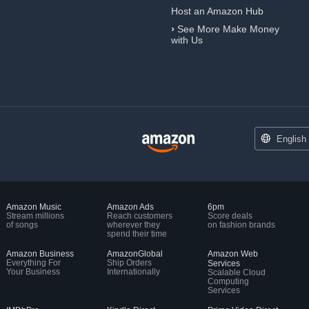
Host an Amazon Hub
›
See More Make Money
with Us
English
Amazon Music
Amazon Ads
6pm
Stream millions
Reach customers
Score deals
of songs
wherever they
on fashion brands
spend their time
Amazon Business
AmazonGlobal
Amazon Web
Everything For
Ship Orders
Services
Your Business
Internationally
Scalable Cloud
Computing
Services