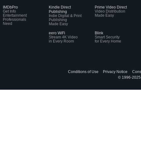
IMDbPro
Kindle Direct
Prime Video Direct
Get Info
Video Distribution
Publishing
Entertainment
Made Easy
Indie Digital & Print
Professionals
Publishing
Need
Made Easy
eero WiFi
Blink
Stream 4K Video
Smart Security
in Every Room
for Every Home
Conditions of Use
Privacy Notice
Cons
© 1996-2025, 