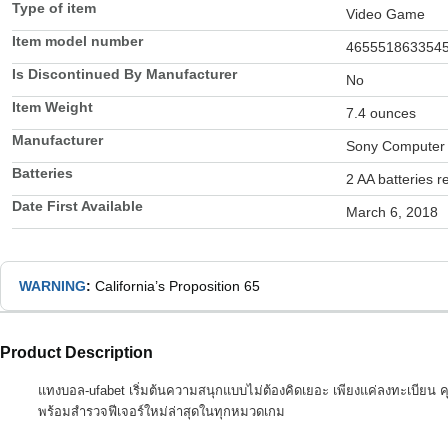
Type of item
Video Game
Item model number
465551863354
Is Discontinued By Manufacturer
No
Item Weight
7.4 ounces
Manufacturer
Sony Computer 
Batteries
2 AA batteries r
Date First Available
March 6, 2018
WARNING
:
California’s Proposition 65
Product Description
แทงบอล-ufabet เริ่มต้นความสนุกแบบไม่ต้องคิดเยอะ เพียงแค่ลงทะเบียน คุ
พร้อมสำรวจฟีเจอร์ใหม่ล่าสุดในทุกหมวดเกม