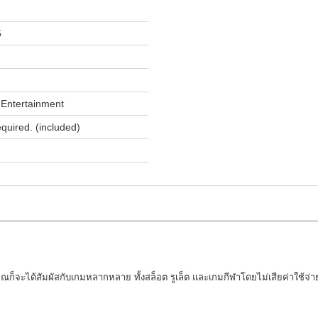
5
Entertainment
equired. (included)
ณก็จะได้สัมผัสกับเกมหลากหลาย ทั้งสล็อต รูเล็ต และเกมกีฬาโดยไม่เสียค่าใช้จ่า