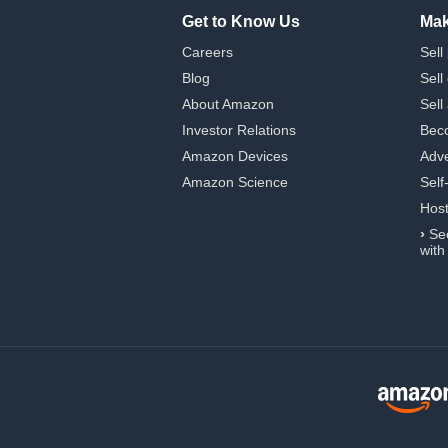
Get to Know Us
Mak
Careers
Sell
Blog
Sell
About Amazon
Sell
Investor Relations
Beco
Amazon Devices
Adve
Amazon Science
Self
Hos
›
Se
with