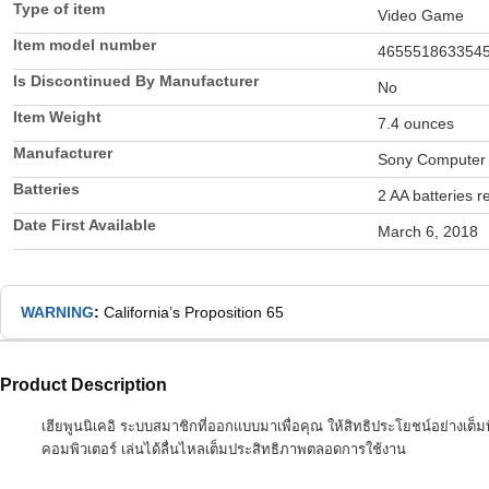
Type of item
Video Game
Item model number
465551863354
Is Discontinued By Manufacturer
No
Item Weight
7.4 ounces
Manufacturer
Sony Computer 
Batteries
2 AA batteries r
Date First Available
March 6, 2018
WARNING
:
California’s Proposition 65
Product Description
เฮียพูนนิเคอิ ระบบสมาชิกที่ออกแบบมาเพื่อคุณ ให้สิทธิประโยชน์อย่างเต็ม
คอมพิวเตอร์ เล่นได้ลื่นไหลเต็มประสิทธิภาพตลอดการใช้งาน