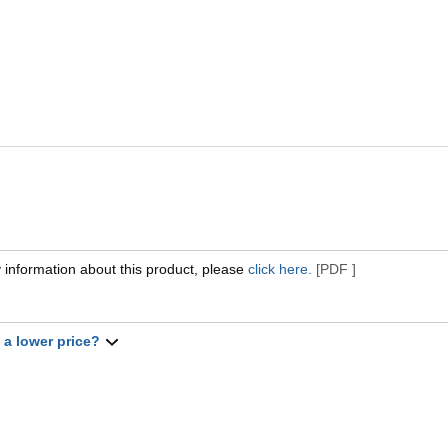
 information about this product, please
click here.
[PDF ]
t a lower price?