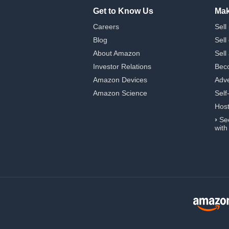
Get to Know Us
Mak
Careers
Sell
Blog
Sell
About Amazon
Sell
Investor Relations
Beco
Amazon Devices
Adve
Amazon Science
Self
Hos
›
Se
with