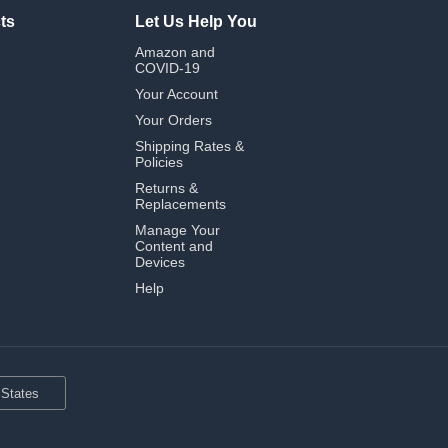
ts
Let Us Help You
Amazon and
COVID-19
Your Account
Your Orders
Shipping Rates &
Policies
Returns &
Replacements
Manage Your
Content and
Devices
Help
 States