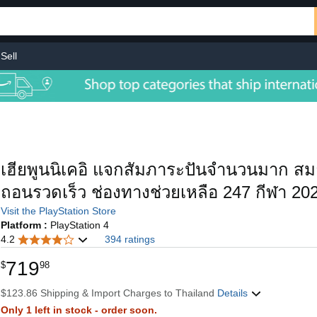
Sell
เฮียพูนนิเคอิ แจกสัมภาระปันจำนวนมาก สม
ถอนรวดเร็ว ช่องทางช่วยเหลือ 247 กีฬา 20
Visit the PlayStation Store
Platform :
PlayStation 4
4.2
394 ratings
719
$
98
$123.86 Shipping & Import Charges to Thailand
Details
Only 1 left in stock - order soon.