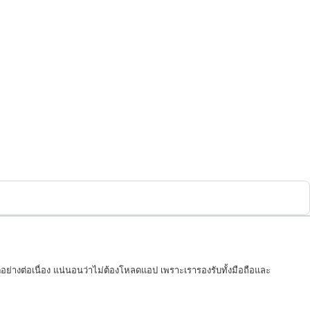
ตอย่างต่อเนื่อง แน่นอนว่าไม่ต้องโหลดแอป เพราะเรารองรับทั้งมือถือและ