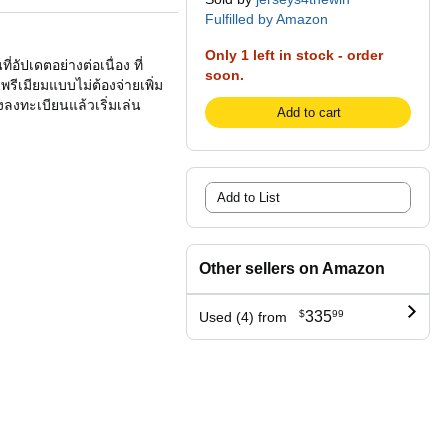
Fulfilled by Amazon
Only 1 left in stock - order
่อัปเดตอย่างต่อเนื่อง ที่
soon.
พรีเมียมแบบไม่ต้องจ่ายเพิ่ม
งลงทะเบียนแล้วเริ่มเล่น
Add to cart
Add to List
Other sellers on Amazon
$
335
99
Used (4) from