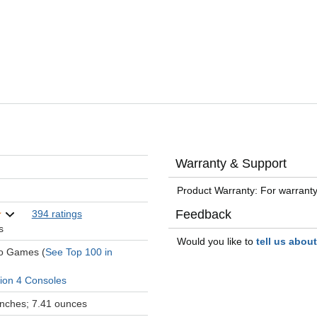
Warranty & Support
Product Warranty: For warranty
Feedback
394 ratings
s
Would you like to
tell us abou
eo Games (
See Top 100 in
tion 4 Consoles
 inches; 7.41 ounces