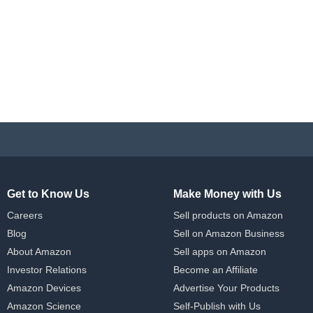
Get to Know Us
Make Money with Us
Careers
Sell products on Amazon
Blog
Sell on Amazon Business
About Amazon
Sell apps on Amazon
Investor Relations
Become an Affiliate
Amazon Devices
Advertise Your Products
Amazon Science
Self-Publish with Us