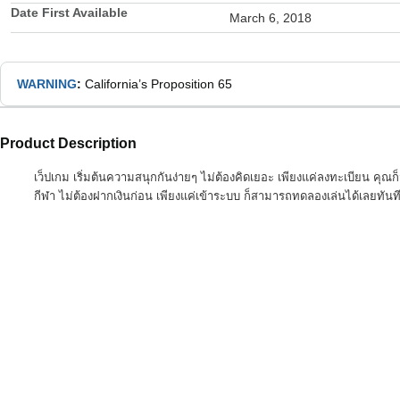
Date First Available
March 6, 2018
WARNING
:
California’s Proposition 65
Product Description
เว็ปเกม เริ่มต้นความสนุกกันง่ายๆ ไม่ต้องคิดเยอะ เพียงแค่ลงทะเบียน คุณก
กีฬา ไม่ต้องฝากเงินก่อน เพียงแค่เข้าระบบ ก็สามารถทดลองเล่นได้เลยทันท