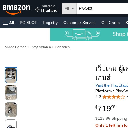
Deliver to
All
Thailand
PG SLOT
Registry
Customer Service
Gift Cards
S
All
›
›
Video Games
PlayStation 4
Consoles
เว็ปเกม ผู้เ
เกมส์
Visit the PlayStat
Platform :
PlaySt
4.2
719
$
98
$123.86 Shipping
Only 1 left in st