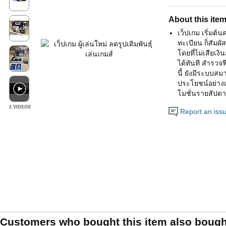
About this ite
เว็ปเกม เริ่มต้
ทะเบียน ก็สัมผั
โดยที่ไม่เสียเ
ได้ทันที สำรวจ
นี้ ยังมีระบบสม
ประโยชน์อย่างเ
โมชั่นรายสัปดาห
2 VIDEOS
Report an issue
Customers who bought this item also bough