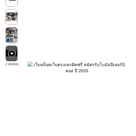
2 VIDEOS