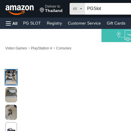
Deliver to
All
Thailand
PG SLOT
Registry
Customer Service
Gift Cards
All
›
›
Video Games
PlayStation 4
Consoles