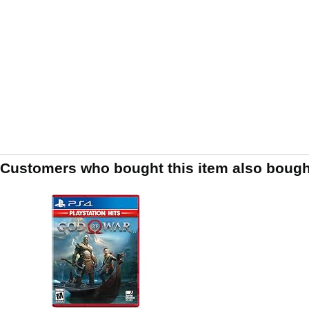
Customers who bought this item also bough