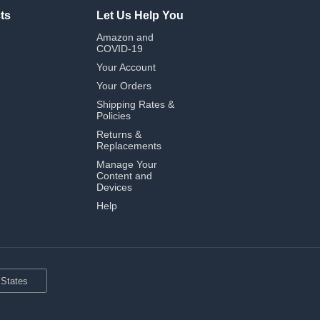
ts
Let Us Help You
Amazon and
COVID-19
Your Account
Your Orders
Shipping Rates &
Policies
Returns &
Replacements
Manage Your
Content and
Devices
Help
 States