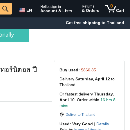
0
Returns
Hello, sign in
EN
& Orders
Cart
Account & Lists
Get free shipping to Thailand
ทอร์นิตอล ปี
Buy used:
$860.85
Delivery
Saturday, April 12
to
Thailand
Or fastest delivery
Thursday,
April 10
. Order within
16 hrs 8
mins
Deliver to
Thailand
Used: Very Good
|
Details
Sold by
jerseys4thewin