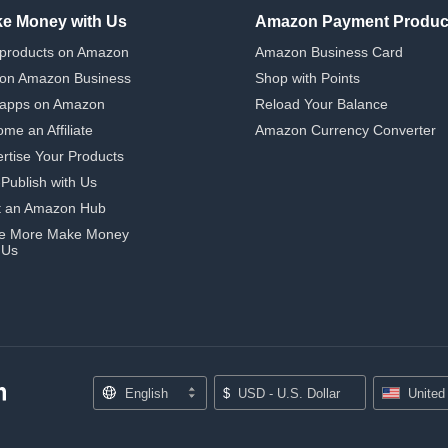
e Money with Us
Amazon Payment Produc
 products on Amazon
Amazon Business Card
 on Amazon Business
Shop with Points
 apps on Amazon
Reload Your Balance
me an Affiliate
Amazon Currency Converter
rtise Your Products
-Publish with Us
t an Amazon Hub
e More Make Money
 Us
English
$
USD - U.S. Dollar
United