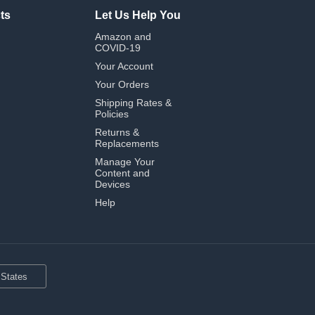
ts
Let Us Help You
Amazon and
COVID-19
Your Account
Your Orders
Shipping Rates &
Policies
Returns &
Replacements
Manage Your
Content and
Devices
Help
 States