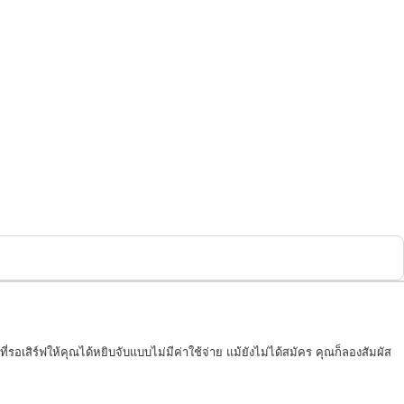
อเสิร์ฟให้คุณได้หยิบจับแบบไม่มีค่าใช้จ่าย แม้ยังไม่ได้สมัคร คุณก็ลองสัมผัส