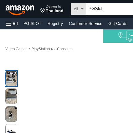
Deliver to
All
Thailand
PG SLOT
Registry
Customer Service
Gift Cards
All
›
›
Video Games
PlayStation 4
Consoles