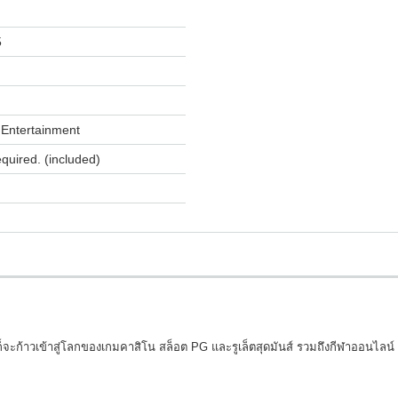
5
Entertainment
equired. (included)
ะก้าวเข้าสู่โลกของเกมคาสิโน สล็อต PG และรูเล็ตสุดมันส์ รวมถึงกีฬาออนไลน์ ที่ร