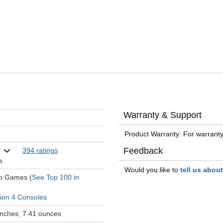
Warranty & Support
Product Warranty: For warranty
Feedback
394 ratings
s
Would you like to
tell us abou
eo Games (
See Top 100 in
tion 4 Consoles
 inches; 7.41 ounces