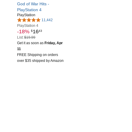
God of War Hits -
PlayStation 4
PlayStation
11,442
PlayStation 4
-18%
16
$
43
List:
$19.99
Get it as soon as
Friday, Apr
11
FREE Shipping on orders
over $35 shipped by Amazon