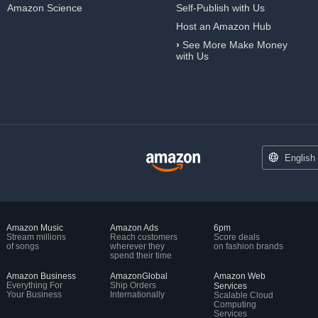
Amazon Science
Self-Publish with Us
Host an Amazon Hub
›
See More Make Money
with Us
English
Amazon Music
Amazon Ads
6pm
Stream millions
Reach customers
Score deals
of songs
wherever they
on fashion brands
spend their time
Amazon Business
AmazonGlobal
Amazon Web
Everything For
Ship Orders
Services
Your Business
Internationally
Scalable Cloud
Computing
Services