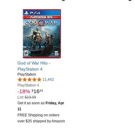
God of War Hits -
PlayStation 4
PlayStation
11,442
PlayStation 4
-18%
16
$
43
List:
$19.99
Get it as soon as
Friday, Apr
11
FREE Shipping on orders
over $35 shipped by Amazon