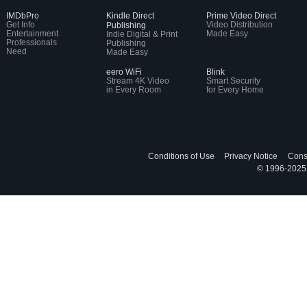
IMDbPro
Kindle Direct
Prime Video Direct
Get Info
Video Distribution
Publishing
Entertainment
Made Easy
Indie Digital & Print
Professionals
Publishing
Need
Made Easy
eero WiFi
Blink
Stream 4K Video
Smart Security
in Every Room
for Every Home
Conditions of Use
Privacy Notice
Cons
© 1996-2025, 