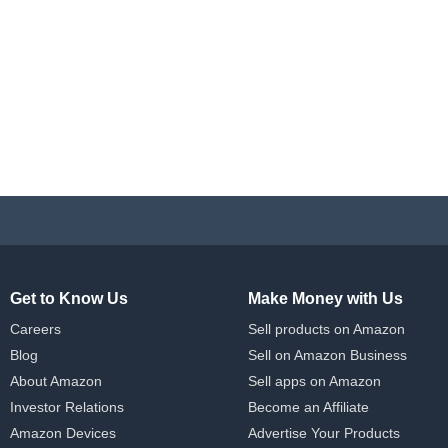
Get to Know Us
Make Money with Us
Careers
Sell products on Amazon
Blog
Sell on Amazon Business
About Amazon
Sell apps on Amazon
Investor Relations
Become an Affiliate
Amazon Devices
Advertise Your Products