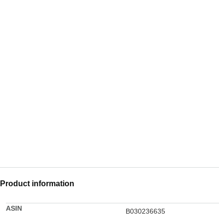
Product information
ASIN
B030236635