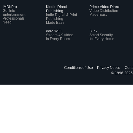
IMDbPro
Kindle Direct
Prime Video Direct
Get Info
Video Distribution
Publishing
Entertainment
Made Easy
Indie Digital & Print
Professionals
Publishing
Need
Made Easy
eero WiFi
Blink
Stream 4K Video
Smart Security
in Every Room
for Every Home
Conditions of Use
Privacy Notice
Cons
© 1996-2025, 