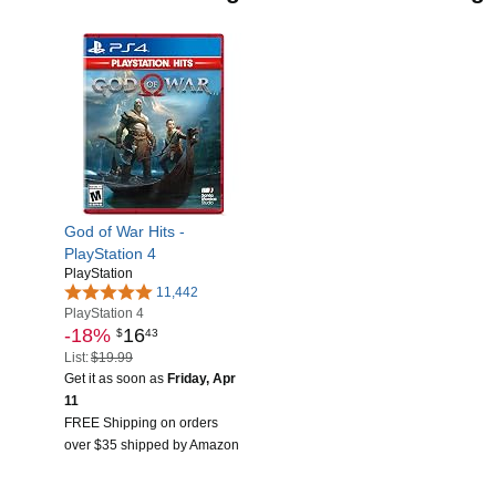
God of War Hits -
PlayStation 4
PlayStation
11,442
PlayStation 4
-18%
16
$
43
List:
$19.99
Get it as soon as
Friday, Apr
11
FREE Shipping on orders
over $35 shipped by Amazon