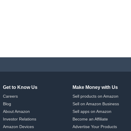
Get to Know Us
Make Money with Us
Careers
Sell products on Amazon
Blog
Sell on Amazon Business
About Amazon
Sell apps on Amazon
Investor Relations
Become an Affiliate
Amazon Devices
Advertise Your Products