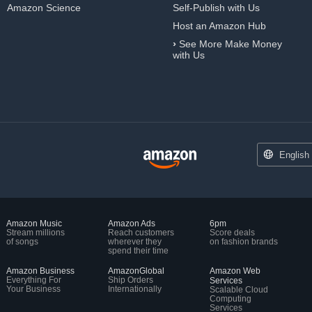
Amazon Science
Self-Publish with Us
Host an Amazon Hub
›
See More Make Money
with Us
English
Amazon Music
Amazon Ads
6pm
Stream millions
Reach customers
Score deals
of songs
wherever they
on fashion brands
spend their time
Amazon Business
AmazonGlobal
Amazon Web
Everything For
Ship Orders
Services
Your Business
Internationally
Scalable Cloud
Computing
Services