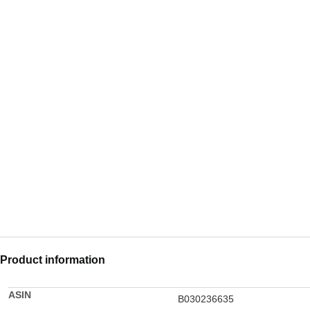
Product information
ASIN
B030236635