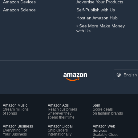
Amazon Devices
Advertise Your Products
Amazon Science
Self-Publish with Us
Host an Amazon Hub
›
See More Make Money
with Us
English
Amazon Music
Amazon Ads
6pm
Stream millions
Reach customers
Score deals
of songs
wherever they
on fashion brands
spend their time
Amazon Business
AmazonGlobal
Amazon Web
Everything For
Ship Orders
Services
Your Business
Internationally
Scalable Cloud