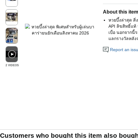
About this ite
หวยบึ้งล่าสุด ส
API ลิขสิทธิ์แท้
เบื่อ นอกจากนี้
แลกรางวัลหลัง
Report an issue
2 VIDEOS
Customers who bought this item also bough