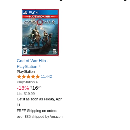
God of War Hits -
PlayStation 4
PlayStation
11,442
PlayStation 4
-18%
16
$
43
List:
$19.99
Get it as soon as
Friday, Apr
11
FREE Shipping on orders
over $35 shipped by Amazon