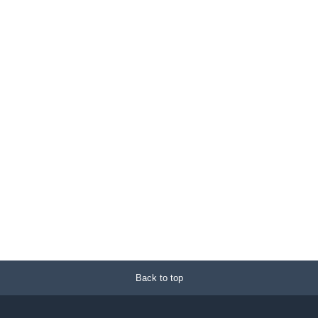
Back to top