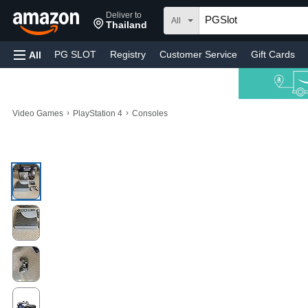
Deliver to
All
Thailand
PG SLOT
Registry
Customer Service
Gift Cards
All
›
›
Video Games
PlayStation 4
Consoles