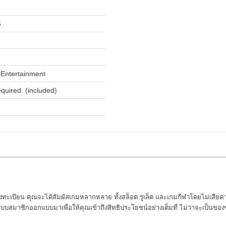
5
Entertainment
equired. (included)
ทะเบียน คุณจะได้สัมผัสเกมหลากหลาย ทั้งสล็อต รูเล็ต และเกมกีฬาโดยไม่เสียค่
ะบบสมาชิกออกแบบมาเพื่อให้คุณเข้าถึงสิทธิประโยชน์อย่างเต็มที่ ไม่ว่าจะเป็นขอ