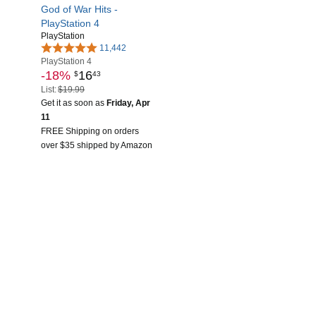
God of War Hits -
PlayStation 4
PlayStation
11,442
PlayStation 4
-18%
16
$
43
List:
$19.99
Get it as soon as
Friday, Apr
11
FREE Shipping on orders
over $35 shipped by Amazon