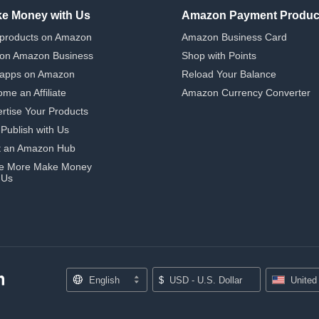
e Money with Us
Amazon Payment Produc
 products on Amazon
Amazon Business Card
 on Amazon Business
Shop with Points
 apps on Amazon
Reload Your Balance
me an Affiliate
Amazon Currency Converter
rtise Your Products
-Publish with Us
t an Amazon Hub
e More Make Money
 Us
English
$
USD - U.S. Dollar
United