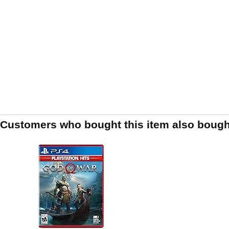
Customers who bought this item also bough