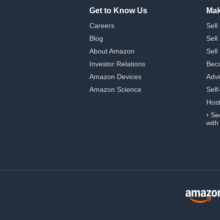
Get to Know Us
Mak
Careers
Sell
Blog
Sell
About Amazon
Sell
Investor Relations
Beco
Amazon Devices
Adve
Amazon Science
Self
Hos
›
Se
with