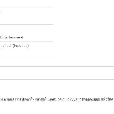
5
Entertainment
equired. (included)
ทันที พร้อมสำรวจฟีเจอร์ใหม่ล่าสุดในทุกหมวดเกม ระบบสมาชิกออกแบบมาเพื่อให้คุณ