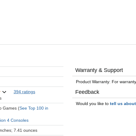
Warranty & Support
Product Warranty: For warranty
Feedback
394 ratings
s
Would you like to
tell us abou
eo Games (
See Top 100 in
tion 4 Consoles
 inches; 7.41 ounces