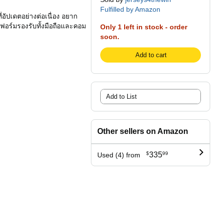
Fulfilled by Amazon
่อัปเดตอย่างต่อเนื่อง อยาก
ฟอร์มรองรับทั้งมือถือและคอม
Only 1 left in stock - order
soon.
Add to cart
Add to List
Other sellers on Amazon
$
335
99
Used (4) from