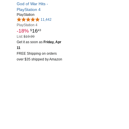
God of War Hits -
PlayStation 4
PlayStation
11,442
PlayStation 4
-18%
16
$
43
List:
$19.99
Get it as soon as
Friday, Apr
11
FREE Shipping on orders
over $35 shipped by Amazon