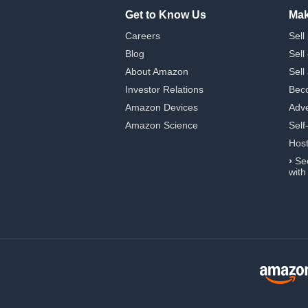
Get to Know Us
Mak
Careers
Sell
Blog
Sell
About Amazon
Sell
Investor Relations
Beco
Amazon Devices
Adve
Amazon Science
Self
Hos
›
Se
with