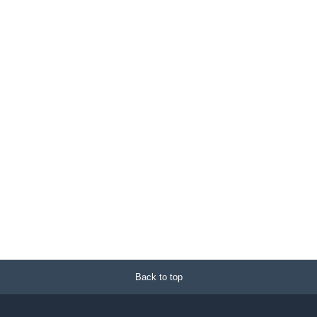
Back to top