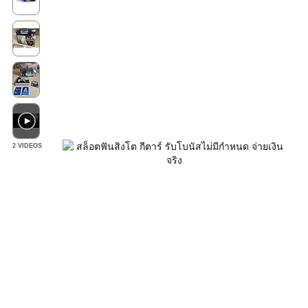
2 VIDEOS