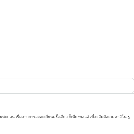
ซะก่อน เริ่มจากการลงทะเบียนครั้งเดียว ก็เพียงพอแล้วที่จะสัมผัสเกมคาสิโน รู