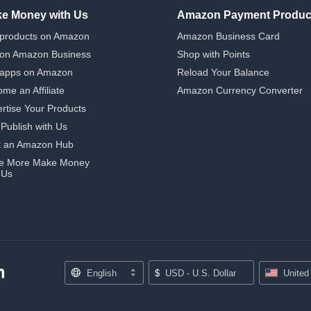
e Money with Us
Amazon Payment Produc
 products on Amazon
Amazon Business Card
 on Amazon Business
Shop with Points
 apps on Amazon
Reload Your Balance
me an Affiliate
Amazon Currency Converter
rtise Your Products
-Publish with Us
t an Amazon Hub
e More Make Money
 Us
English
$
USD - U.S. Dollar
United