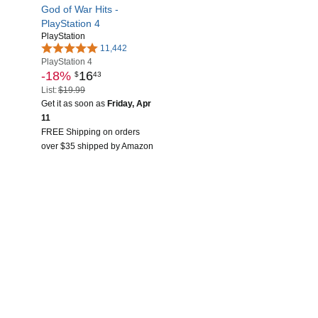
God of War Hits -
PlayStation 4
PlayStation
11,442
PlayStation 4
-18%
16
$
43
List:
$19.99
Get it as soon as
Friday, Apr
11
FREE Shipping on orders
over $35 shipped by Amazon