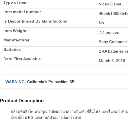
Type of item
Video Game
Item model number
465551863354
Is Discontinued By Manufacturer
No
Item Weight
7.4 ounces
Manufacturer
Sony Computer 
Batteries
2 AA batteries r
Date First Available
March 6, 2018
WARNING
:
California’s Proposition 65
Product Description
สล็อตฟันสิงโต หากคุณกำลังมองหาความบันเทิงที่ลื่นไหล และรื่นรมย์ เพียง
เล็ต สล็อต PG และเกมกีฬาอย่างเต็มอรรถรส