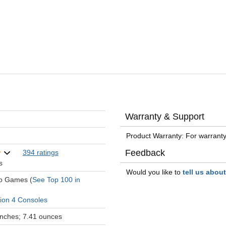
Warranty & Support
Product Warranty: For warranty
Feedback
394 ratings
s
Would you like to
tell us abou
eo Games (
See Top 100 in
tion 4 Consoles
 inches; 7.41 ounces