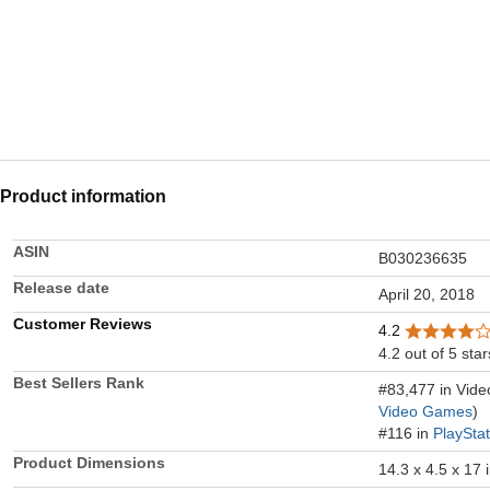
Product information
ASIN
B030236635
Release date
April 20, 2018
Customer Reviews
4.2
4.2 out of 5 star
Best Sellers Rank
#83,477 in Vid
Video Games
)
#116 in
PlaySta
Product Dimensions
14.3 x 4.5 x 17