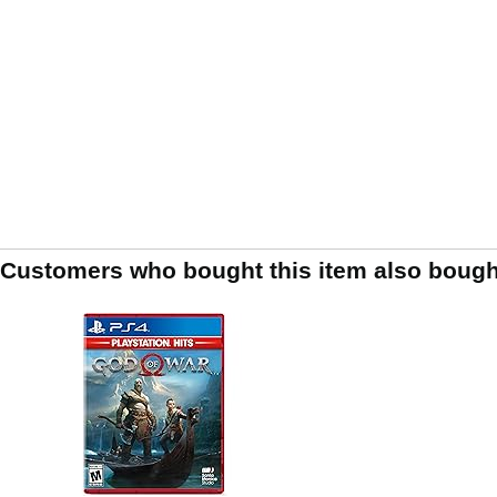
Customers who bought this item also bough