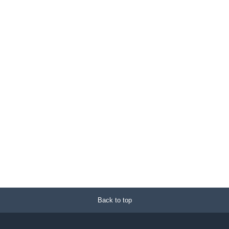
Back to top