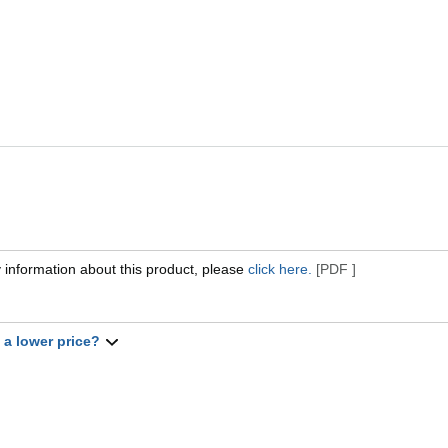
 information about this product, please
click here.
[PDF ]
t a lower price?