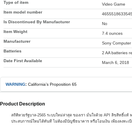
Type of item
Video Game
Item model number
465551863354
Is Discontinued By Manufacturer
No
Item Weight
7.4 ounces
Manufacturer
Sony Computer 
Batteries
2 AA batteries r
Date First Available
March 6, 2018
WARNING
:
California’s Proposition 65
Product Description
สถิติหวยรัฐบาล-2565 ระบบใหม่ล่าสุด ของเรา มั่นใจด้วย API ลิขสิทธิ์แท้ พร้
ประสบการณ์ใหม่ได้ทันที ไม่ต้องมีบัญชีธนาคาร หรือโอนเงิน เพียงลงทะเบีย