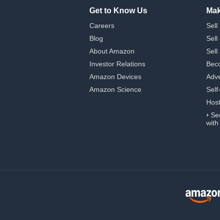
Get to Know Us
Mak
Careers
Sell
Blog
Sell
About Amazon
Sell
Investor Relations
Beco
Amazon Devices
Adve
Amazon Science
Self
Hos
›
Se
with