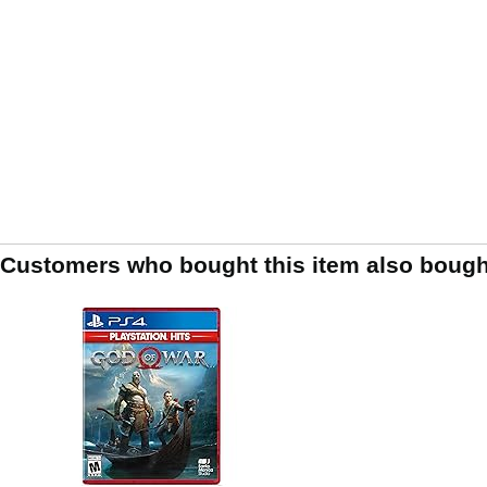
Customers who bought this item also bough