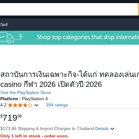
Sell
สถาบันการเงินเฉพาะกิจ-ได้แก่ ทดลองเล่นเก
casino กีฬา 2026 เปิดตัวปี 2026
Visit the PlayStation Store
Platform :
PlayStation 4
4.2
394 ratings
719
$
98
$123.86 Shipping & Import Charges to Thailand
Details
Only 1 left in stock - order soon.