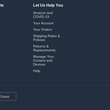
ts
Let Us Help You
Amazon and
COVID-19
Your Account
Your Orders
Shipping Rates &
Policies
Returns &
Replacements
Manage Your
Content and
Devices
Help
 States