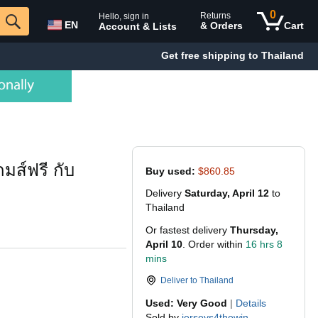
0
Returns
Hello, sign in
EN
& Orders
Cart
Account & Lists
Get free shipping to Thailand
มส์ฟรี กับ
Buy used:
$860.85
Delivery
Saturday, April 12
to
Thailand
Or fastest delivery
Thursday,
April 10
. Order within
16 hrs 8
mins
Deliver to
Thailand
Used: Very Good
|
Details
Sold by
jerseys4thewin