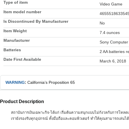
Type of item
Video Game
Item model number
465551863354
Is Discontinued By Manufacturer
No
Item Weight
7.4 ounces
Manufacturer
Sony Computer 
Batteries
2 AA batteries r
Date First Available
March 6, 2018
WARNING
:
California’s Proposition 65
Product Description
สถาบันการเงินเฉพาะกิจ-ได้แก่ เริ่มต้นความสนุกแบบไม่กังวลกับการโหลดแ
เรายังรองรับทุกอุปกรณ์ ทั้งมือถือและคอมพิวเตอร์ ทำให้คุณสามารถเล่น