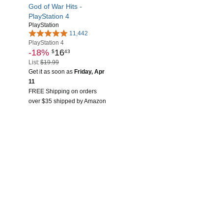
God of War Hits -
PlayStation 4
PlayStation
11,442
PlayStation 4
-18%
16
$
43
List:
$19.99
Get it as soon as
Friday, Apr
11
FREE Shipping on orders
over $35 shipped by Amazon