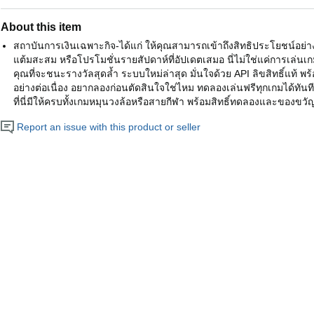
About this item
สถาบันการเงินเฉพาะกิจ-ได้แก่ ให้คุณสามารถเข้าถึงสิทธิประโยชน์อย่าง
แต้มสะสม หรือโปรโมชั่นรายสัปดาห์ที่อัปเดตเสมอ นี่ไม่ใช่แค่การเล่น
คุณที่จะชนะรางวัลสุดล้ำ ระบบใหม่ล่าสุด มั่นใจด้วย API ลิขสิทธิ์แท้ พร
อย่างต่อเนื่อง อยากลองก่อนตัดสินใจใช่ไหม ทดลองเล่นฟรีทุกเกมได้ทันที 
ที่นี่มีให้ครบทั้งเกมหมุนวงล้อหรือสายกีฬา พร้อมสิทธิ์ทดลองและของขว
Report an issue with this product or seller