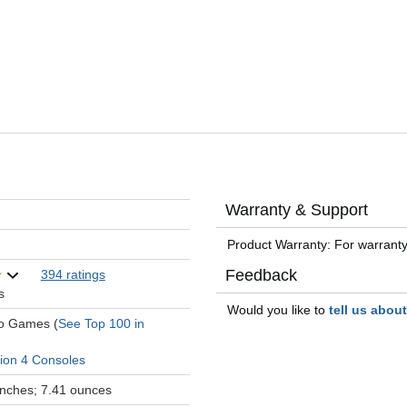
Warranty & Support
Product Warranty: For warranty
Feedback
394 ratings
s
Would you like to
tell us abou
eo Games (
See Top 100 in
tion 4 Consoles
 inches; 7.41 ounces