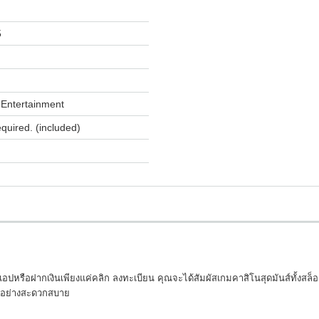
5
Entertainment
equired. (included)
อปหรือฝากเงินเพียงแค่คลิก ลงทะเบียน คุณจะได้สัมผัสเกมคาสิโนสุดมันส์ทั้งสล็
ได้อย่างสะดวกสบาย