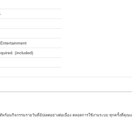
5
Entertainment
equired. (included)
ธิ์แท้พร้อมกิจกรรมรายวันที่อัปเดตอย่างต่อเนื่อง ตลอดการใช้งานระบบ ทุกครั้งที่คุณเ