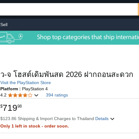
Sell
ว-จ โฮสต์เดิมพันสด 2026 ฝากถอนสะดวก
Visit the PlayStation Store
Platform :
PlayStation 4
4.2
394 ratings
719
$
98
$123.86 Shipping & Import Charges to Thailand
Details
Only 1 left in stock - order soon.