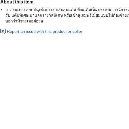
About this item
ว-จ ระเบยรสอบสนุกด้วยระบบสะสมแต้ม ที่จะเติมเต็มประสบการณ์การเล่
รับ แต้มพิเศษ มาแลกรางวัลพิเศษ หรือเข้าสู่เกมพรีเมียมแบบไม่ต้องจ่ายเพิ
บอกว่ามัวละเมอต่อรอ
Report an issue with this product or seller