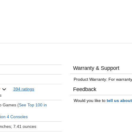
Warranty & Support
Product Warranty: For warranty
Feedback
394 ratings
s
Would you like to
tell us abou
eo Games (
See Top 100 in
tion 4 Consoles
 inches; 7.41 ounces