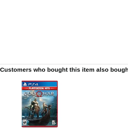
Customers who bought this item also bough