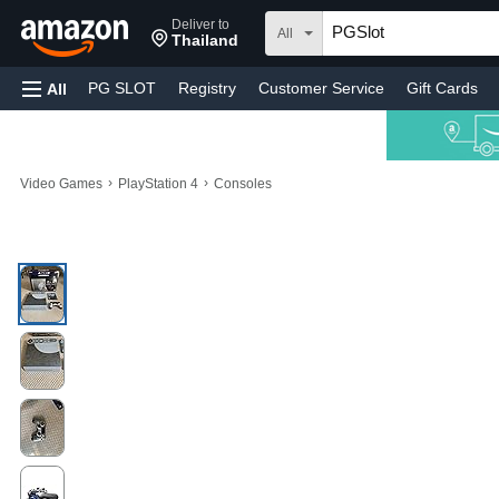
Deliver to
All
Thailand
PG SLOT
Registry
Customer Service
Gift Cards
All
›
›
Video Games
PlayStation 4
Consoles