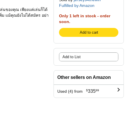
Fulfilled by Amazon
นของคุณ เพียงแค่เล่นก็ได้
่ม แม้คุณยังไม่ได้สมัคร อย่า
Only 1 left in stock - order
soon.
Add to cart
Add to List
Other sellers on Amazon
$
335
99
Used (4) from