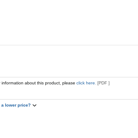
 information about this product, please
click here.
[PDF ]
t a lower price?