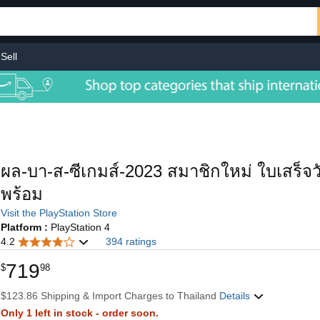
Sell
ผล-บา-ส-ซีเกมส์-2023 สมาชิกใหม่ ใบเสร็จ
พร้อม
Visit the PlayStation Store
Platform :
PlayStation 4
4.2
394 ratings
719
$
98
$123.86 Shipping & Import Charges to Thailand
Details
Only 1 left in stock - order soon.