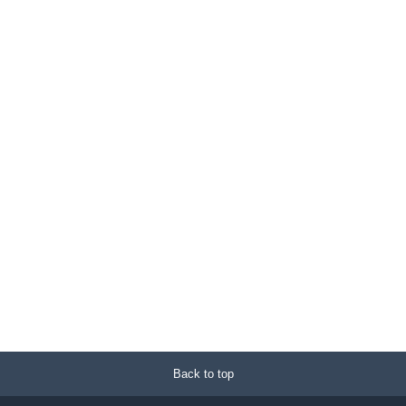
Back to top