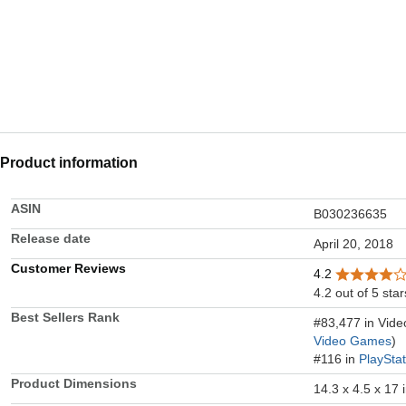
Product information
ASIN
B030236635
Release date
April 20, 2018
Customer Reviews
4.2
4.2 out of 5 star
Best Sellers Rank
#83,477 in Vid
Video Games
)
#116 in
PlaySta
Product Dimensions
14.3 x 4.5 x 17