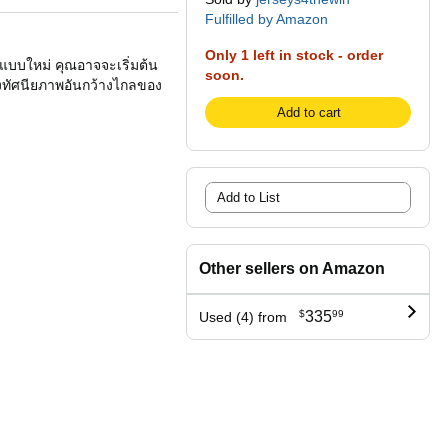
Fulfilled by Amazon
Only 1 left in stock - order
งแบบใหม่ คุณอาจจะเริ่มต้น
soon.
องทัศนียภาพอันกว้างไกลของ
Add to cart
Add to List
Other sellers on Amazon
$
335
99
Used (4) from