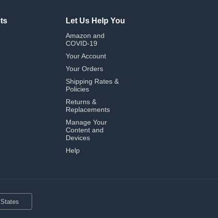
ts
Let Us Help You
Amazon and
COVID-19
Your Account
Your Orders
Shipping Rates &
Policies
Returns &
Replacements
Manage Your
Content and
Devices
Help
 States