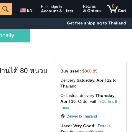
0
Returns
Hello, sign in
EN
& Orders
Cart
Account & Lists
Get free shipping to Thailand
ฝานได้ 80 หน่วย
Buy used:
$860.85
Delivery
Saturday, April 12
to
Thailand
Or fastest delivery
Thursday,
April 10
. Order within
16 hrs 8
mins
Deliver to
Thailand
Used: Very Good
|
Details
Sold by
jerseys4thewin