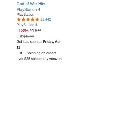
God of War Hits -
PlayStation 4
PlayStation
11,442
PlayStation 4
-18%
16
$
43
List:
$19.99
Get it as soon as
Friday, Apr
11
FREE Shipping on orders
over $35 shipped by Amazon