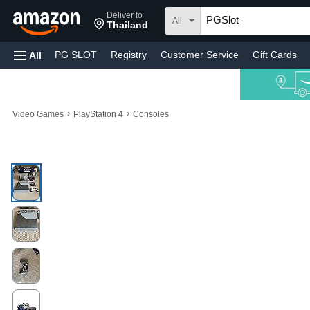
Deliver to
All
Thailand
PG SLOT
Registry
Customer Service
Gift Cards
All
›
›
Video Games
PlayStation 4
Consoles