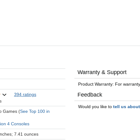
Warranty & Support
Product Warranty: For warranty
Feedback
394 ratings
s
Would you like to
tell us abou
eo Games (
See Top 100 in
tion 4 Consoles
 inches; 7.41 ounces