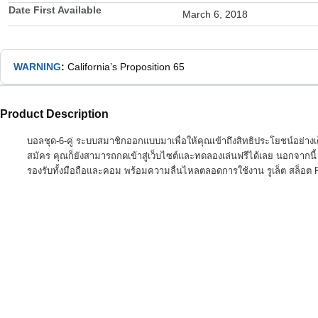
Date First Available
March 6, 2018
WARNING
:
California’s Proposition 65
Product Description
บอลชุด-6-คู่ ระบบสมาชิกออกแบบมาเพื่อให้คุณเข้าถึงสิทธิประโยชน์อย่างเต็
สมัคร คุณก็ยังสามารถกดเข้าสู่เว็บไซต์และทดลองเล่นฟรีได้เลย นอกจากนี้
รองรับทั้งมือถือและคอม พร้อมความลื่นไหลตลอดการใช้งาน รูเล็ต สล็อต PG