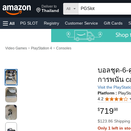
Deliver to
All
Thailand
PG SLOT
Registry
Customer Service
Gift Cards
S
All
›
›
Video Games
PlayStation 4
Consoles
บอลชุด-6-ค
การพนัน ca
Visit the PlayStat
Platform :
PlaySt
4.2
719
$
98
$123.86 Shipping
Only 1 left in st