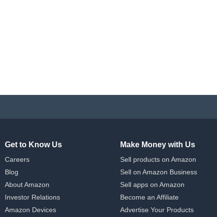
Get to Know Us
Make Money with Us
Careers
Sell products on Amazon
Blog
Sell on Amazon Business
About Amazon
Sell apps on Amazon
Investor Relations
Become an Affiliate
Amazon Devices
Advertise Your Products