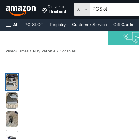
Deliver to
All
Thailand
PG SLOT
Registry
Customer Service
Gift Cards
All
›
›
Video Games
PlayStation 4
Consoles