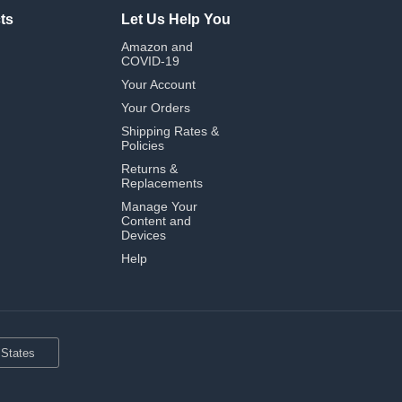
ts
Let Us Help You
Amazon and
COVID-19
Your Account
Your Orders
Shipping Rates &
Policies
Returns &
Replacements
Manage Your
Content and
Devices
Help
 States