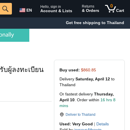
0
Returns
Hello, sign in
EN
& Orders
Cart
Account & Lists
Get free shipping to Thailand
รับผู้ลงทะเบียน
Buy used:
$860.85
Delivery
Saturday, April 12
to
Thailand
Or fastest delivery
Thursday,
April 10
. Order within
16 hrs 8
mins
Deliver to
Thailand
Used: Very Good
|
Details
Sold by
jerseys4thewin