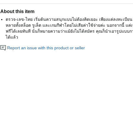
About this item
ตรวจ-เลข-ไทย เริ่มต้นความสนุกแบบไม่ต้องคิดเยอะ เพียงแค่ลงทะเบียน
หลายทั้งสล็อต รูเล็ต และเกมกีฬาโดยไม่เสียค่าใช้จ่ายค่ะ นอกจากนี้ แ
ฟรีได้เลยทันที นั่นก็หมายความว่าแม้ยังไม่ได้สมัคร คุณก็นำเอารูปแบบก
ได้แล้ว
Report an issue with this product or seller