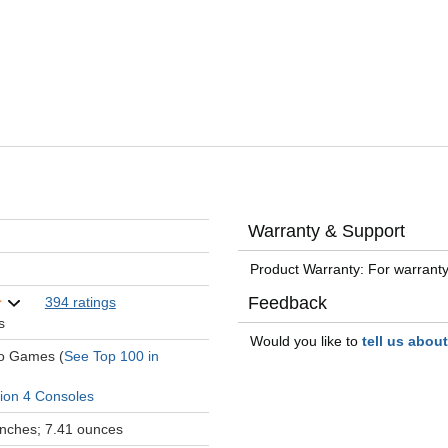
Warranty & Support
Product Warranty: For warranty
Feedback
394 ratings
s
Would you like to
tell us abou
eo Games (
See Top 100 in
tion 4 Consoles
 inches; 7.41 ounces