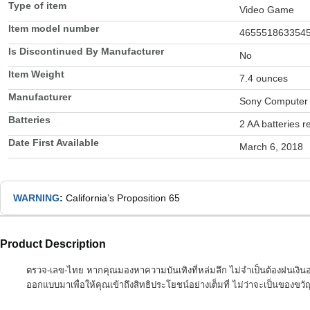
Type of item
Video Game
Item model number
465551863354
Is Discontinued By Manufacturer
No
Item Weight
7.4 ounces
Manufacturer
Sony Computer 
Batteries
2 AA batteries r
Date First Available
March 6, 2018
WARNING
:
California’s Proposition 65
Product Description
ตรวจ-เลข-ไทย หากคุณมองหาความบันเทิงที่หล่มลึก ไม่จำเป็นต้องฝนเงินอ่
ออกแบบมาเพื่อให้คุณเข้าถึงสิทธิประโยชน์อย่างเต็มที่ ไม่ว่าจะเป็นของข