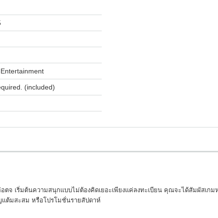
5
Entertainment
equired. (included)
อตจ เริ่มต้นความสนุกแบบไม่ต้องคิดเยอะเพียงแค่ลงทะเบียน คุณจะได้สัมผัสเกมหลา
วัญแต้มสะสม หรือโปรโมชั่นรายสัปดาห์