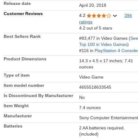
Release date
April 20, 2018
Customer Reviews
4.2
394
ratings
4.2 out of 5 stars
Best Sellers Rank
#83,477 in Video Games (
See
Top 100 in Video Games
)
#116 in
PlayStation 4 Console
Product Dimensions
14.3 x 4.5 x 17 inches; 7.41
ounces
Type of item
Video Game
Item model number
4655518633545
Is Discontinued By Manufacturer
No
Item Weight
7.4 ounces
Manufacturer
Sony Computer Entertainmen
Batteries
2 AA batteries required.
(included)