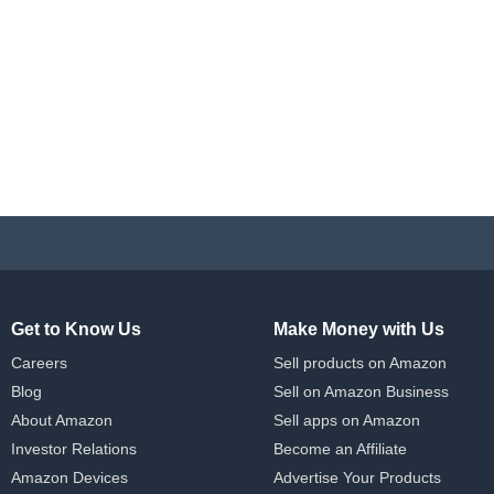
Get to Know Us
Make Money with Us
Careers
Sell products on Amazon
Blog
Sell on Amazon Business
About Amazon
Sell apps on Amazon
Investor Relations
Become an Affiliate
Amazon Devices
Advertise Your Products