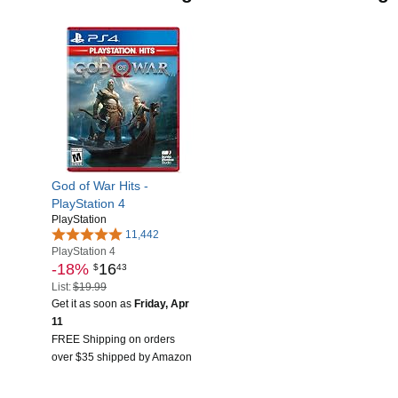
God of War Hits -
PlayStation 4
PlayStation
11,442
PlayStation 4
-18%
16
$
43
List:
$19.99
Get it as soon as
Friday, Apr
11
FREE Shipping on orders
over $35 shipped by Amazon