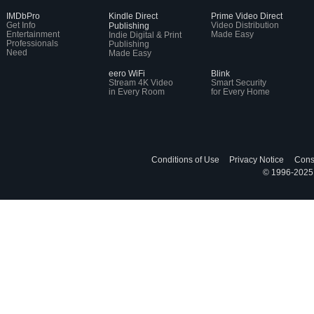
IMDbPro
Kindle Direct
Prime Video Direct
Get Info
Video Distribution
Publishing
Entertainment
Made Easy
Indie Digital & Print
Professionals
Publishing
Need
Made Easy
eero WiFi
Blink
Stream 4K Video
Smart Security
in Every Room
for Every Home
Conditions of Use
Privacy Notice
Cons
© 1996-2025, 