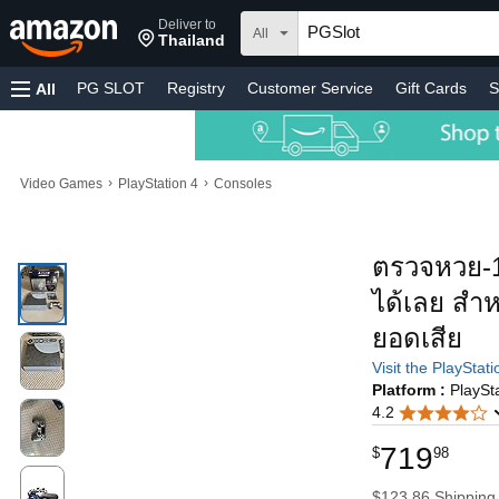
Deliver to
All
Thailand
PG SLOT
Registry
Customer Service
Gift Cards
S
All
›
›
Video Games
PlayStation 4
Consoles
ตรวจหวย-1
ได้เลย สำห
ยอดเสีย
Visit the PlayStat
Platform :
PlaySt
4.2
719
$
98
$123.86 Shipping