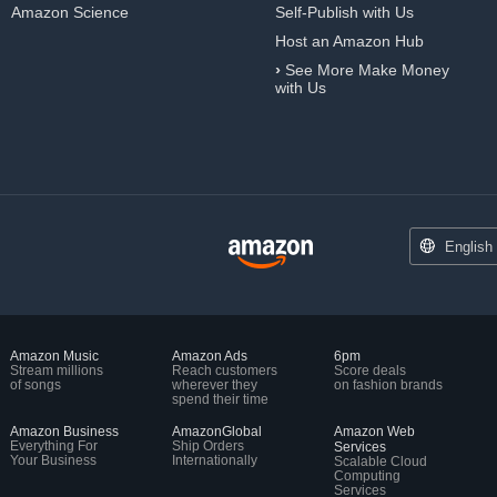
Amazon Science
Self-Publish with Us
Host an Amazon Hub
›
See More Make Money
with Us
English
Amazon Music
Amazon Ads
6pm
Stream millions
Reach customers
Score deals
of songs
wherever they
on fashion brands
spend their time
Amazon Business
AmazonGlobal
Amazon Web
Everything For
Ship Orders
Services
Your Business
Internationally
Scalable Cloud
Computing
Services