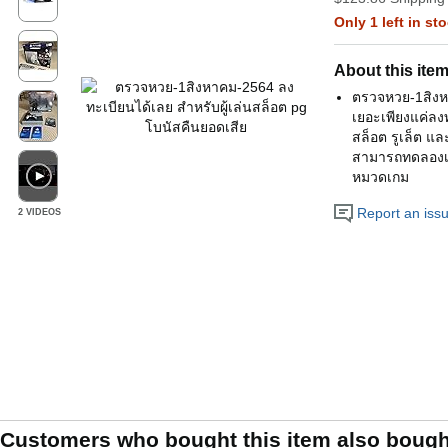
Only 1 left in st
About this ite
ตรวจหวย-1สิงห
เยอะเพียงแค่ลง
สล็อต รูเล็ต แล
สามารถทดลองเล่
หมวดเกม
Report an issue
2 VIDEOS
Customers who bought this item also bough