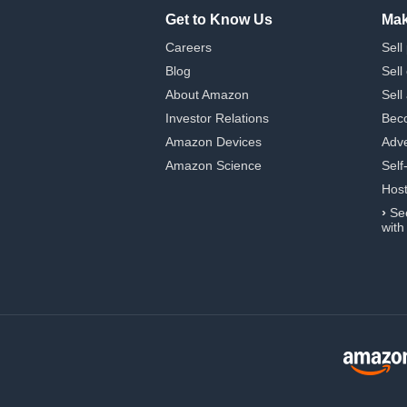
Get to Know Us
Mak
Careers
Sell
Blog
Sell
About Amazon
Sell
Investor Relations
Beco
Amazon Devices
Adve
Amazon Science
Self
Hos
›
Se
with