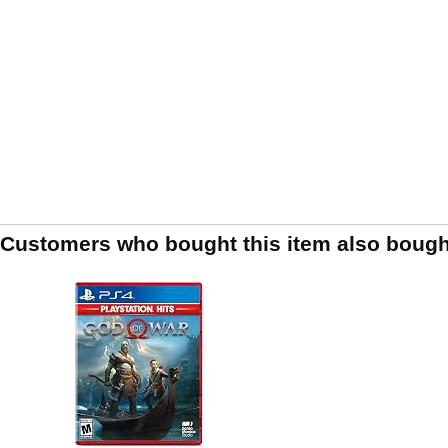
Customers who bought this item also bough