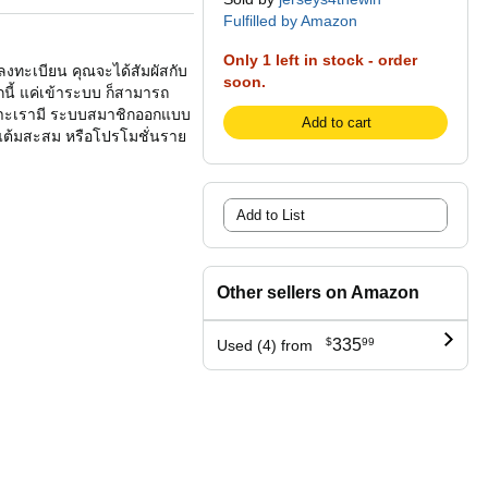
Fulfilled by Amazon
Only 1 left in stock - order
ลงทะเบียน คุณจะได้สัมผัสกับ
soon.
นี้ แค่เข้าระบบ ก็สามารถ
พราะเรามี ระบบสมาชิกออกแบบ
Add to cart
ละแต้มสะสม หรือโปรโมชั่นราย
Add to List
Other sellers on Amazon
$
335
99
Used (4) from