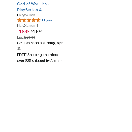
God of War Hits -
PlayStation 4
PlayStation
11,442
PlayStation 4
-18%
16
$
43
List:
$19.99
Get it as soon as
Friday, Apr
11
FREE Shipping on orders
over $35 shipped by Amazon