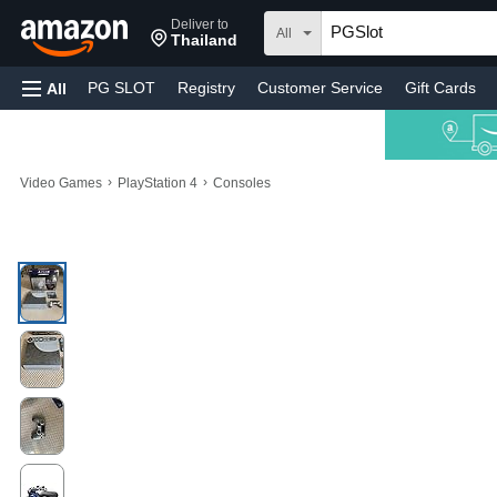
Deliver to
All
Thailand
PG SLOT
Registry
Customer Service
Gift Cards
All
›
›
Video Games
PlayStation 4
Consoles