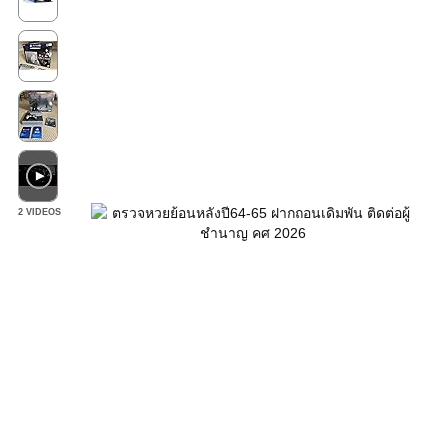
2 VIDEOS