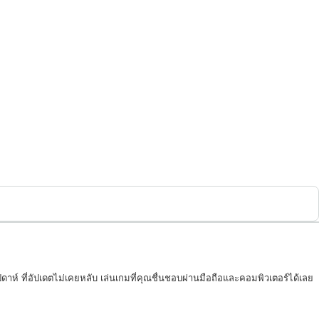
์ ที่อัปเดตไม่เคยหลับ เล่นเกมที่คุณชื่นชอบผ่านมือถือและคอมพิวเตอร์ได้เลย