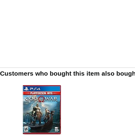
Customers who bought this item also bough