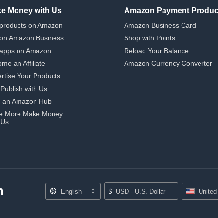
e Money with Us
Amazon Payment Produc
 products on Amazon
Amazon Business Card
 on Amazon Business
Shop with Points
 apps on Amazon
Reload Your Balance
me an Affiliate
Amazon Currency Converter
rtise Your Products
-Publish with Us
t an Amazon Hub
e More Make Money
 Us
English
$
USD - U.S. Dollar
United