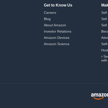
Get to Know Us
Mak
Careers
Sell
Blog
Sell
About Amazon
Sell
Investor Relations
Beco
Amazon Devices
Adve
Amazon Science
Self
Hos
›
Se
with