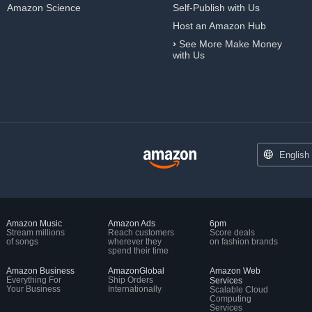
Amazon Science
Self-Publish with Us
Host an Amazon Hub
›
See More Make Money
with Us
English
Amazon Music
Amazon Ads
6pm
Stream millions
Reach customers
Score deals
of songs
wherever they
on fashion brands
spend their time
Amazon Business
AmazonGlobal
Amazon Web
Everything For
Ship Orders
Services
Your Business
Internationally
Scalable Cloud
Computing
Services