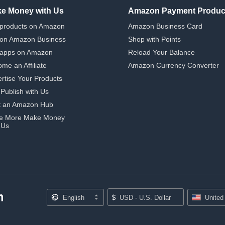
e Money with Us
Amazon Payment Produc
 products on Amazon
Amazon Business Card
 on Amazon Business
Shop with Points
 apps on Amazon
Reload Your Balance
me an Affiliate
Amazon Currency Converter
rtise Your Products
-Publish with Us
t an Amazon Hub
e More Make Money
 Us
English
$
USD - U.S. Dollar
United