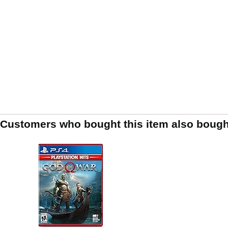
Customers who bought this item also bough