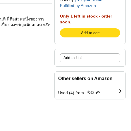
Fulfilled by Amazon
Only 1 left in stock - order
ที นี่คือส่วนหนึ่งของการ
soon.
าจะเป็นของขวัญแต้มสะสม หรือ
Add to cart
Add to List
Other sellers on Amazon
$
335
99
Used (4) from