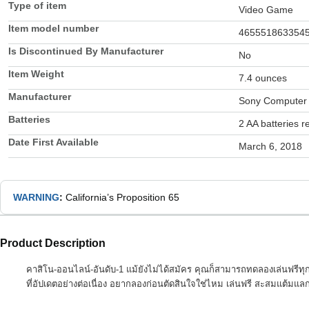
Type of item
Video Game
Item model number
465551863354
Is Discontinued By Manufacturer
No
Item Weight
7.4 ounces
Manufacturer
Sony Computer 
Batteries
2 AA batteries r
Date First Available
March 6, 2018
WARNING
:
California’s Proposition 65
Product Description
คาสิโน-ออนไลน์-อันดับ-1 แม้ยังไม่ได้สมัคร คุณก็สามารถทดลองเล่นฟรีทุก
ที่อัปเดตอย่างต่อเนื่อง อยากลองก่อนตัดสินใจใช่ไหม เล่นฟรี สะสมแต้มแลกร