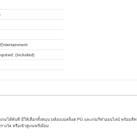
5
Entertainment
equired. (included)
เกมได้ทันที มีให้เลือกทั้งหมุนวงล้อแบบสล็อต PG และเกมกีฬาออนไลน์ พร้อมสิทธิ
างวัล หรือเข้าสู่เกมพรีเมียม