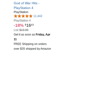
God of War Hits -
PlayStation 4
PlayStation
11,442
PlayStation 4
-18%
16
$
43
List:
$19.99
Get it as soon as
Friday, Apr
11
FREE Shipping on orders
over $35 shipped by Amazon