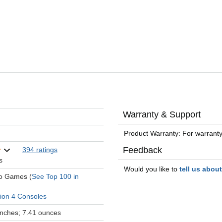
Warranty & Support
Product Warranty: For warranty
Feedback
394 ratings
s
Would you like to
tell us abou
eo Games (
See Top 100 in
tion 4 Consoles
 inches; 7.41 ounces