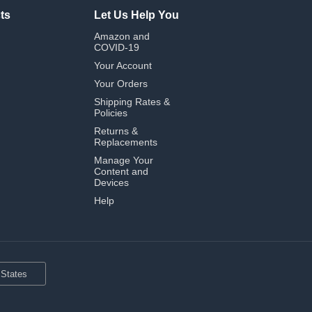
ts
Let Us Help You
Amazon and
COVID-19
Your Account
Your Orders
Shipping Rates &
Policies
Returns &
Replacements
Manage Your
Content and
Devices
Help
 States