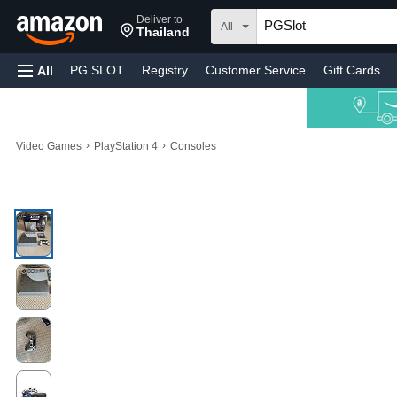
Deliver to
All
Thailand
PG SLOT
Registry
Customer Service
Gift Cards
All
›
›
Video Games
PlayStation 4
Consoles