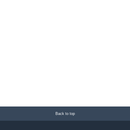
Back to top