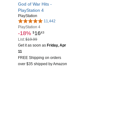
God of War Hits -
PlayStation 4
PlayStation
11,442
PlayStation 4
-18%
16
$
43
List:
$19.99
Get it as soon as
Friday, Apr
11
FREE Shipping on orders
over $35 shipped by Amazon