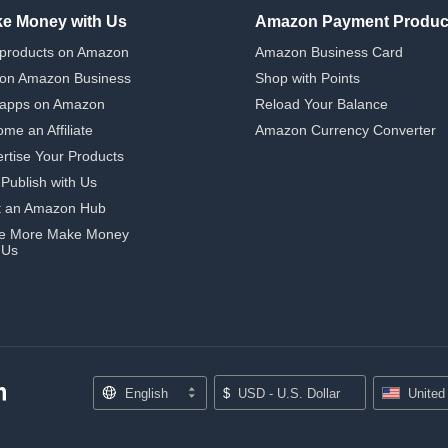
e Money with Us
Amazon Payment Produc
 products on Amazon
Amazon Business Card
 on Amazon Business
Shop with Points
 apps on Amazon
Reload Your Balance
me an Affiliate
Amazon Currency Converter
rtise Your Products
-Publish with Us
t an Amazon Hub
e More Make Money
 Us
English
$
USD - U.S. Dollar
United