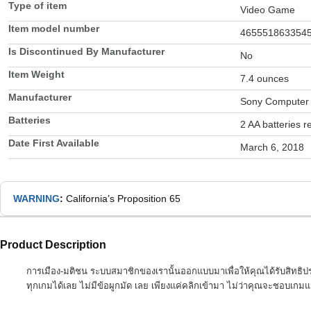
Type of item
Video Game
Item model number
465551863354
Is Discontinued By Manufacturer
No
Item Weight
7.4 ounces
Manufacturer
Sony Computer 
Batteries
2 AA batteries r
Date First Available
March 6, 2018
WARNING
:
California’s Proposition 65
Product Description
การเมือง-มติชน ระบบสมาชิกของเรานั้นออกแบบมาเพื่อให้คุณได้รับสิทธิประ
ทุกเกมได้เลย ไม่มีข้อผูกมัด เลย เพียงแค่คลิกเข้ามา ไม่ว่าคุณจะชอบเก