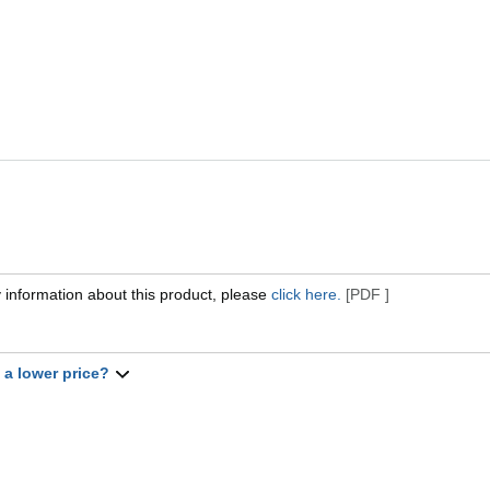
 information about this product, please
click here.
[PDF ]
t a lower price?