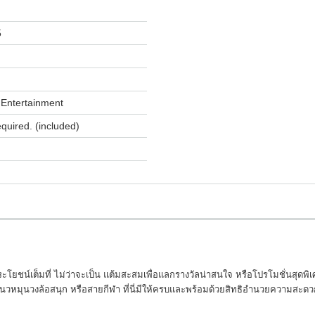
5
Entertainment
equired. (included)
โยชน์เต็มที่ ไม่ว่าจะเป็น แต้มสะสมเพื่อแลกรางวัลน่าสนใจ หรือโปรโมชั่นสุดพิเ
มแนวหมุนวงล้อสนุก หรือสายกีฬา ที่นี่มีให้ครบและพร้อมด้วยสิทธิอำนวยความสะด