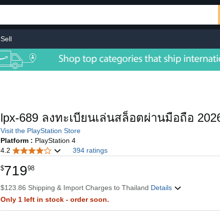
Sell
lpx-689 ลงทะเบียนเล่นสล็อตผ่านมือถือ 2026
Visit the PlayStation Store
Platform :
PlayStation 4
4.2
394 ratings
719
$
98
$123.86 Shipping & Import Charges to Thailand
Details
Only 1 left in stock - order soon.