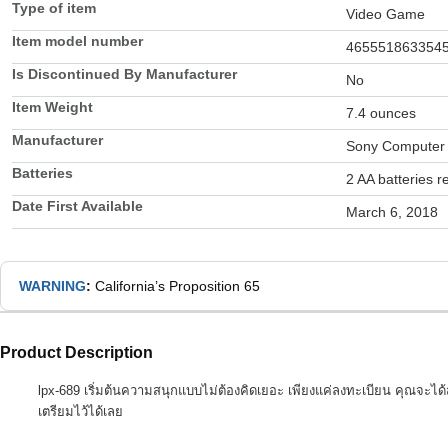
Type of item
Video Game
Item model number
465551863354
Is Discontinued By Manufacturer
No
Item Weight
7.4 ounces
Manufacturer
Sony Computer 
Batteries
2 AA batteries r
Date First Available
March 6, 2018
WARNING
:
California’s Proposition 65
Product Description
lpx-689 เริ่มต้นความสนุกแบบไม่ต้องคิดเยอะ เพียงแค่ลงทะเบียน คุณจะได้
เตรียมไว้ได้เลย