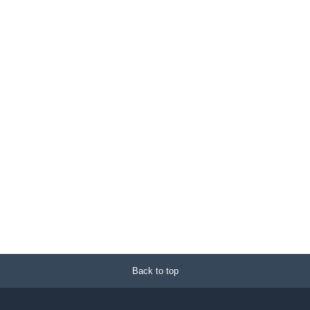
Back to top