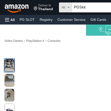
Deliver to
All
Thailand
PG SLOT
Registry
Customer Service
Gift Cards
All
›
›
Video Games
PlayStation 4
Consoles