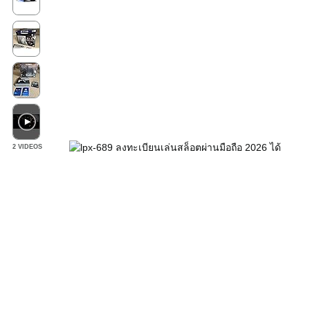
2 VIDEOS